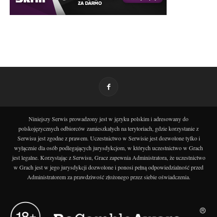
Niniejszy Serwis prowadzony jest w języku polskim i adresowany do
polskojęzycznych odbiorców zamieszkałych na terytoriach, gdzie korzystanie z
Serwisu jest zgodne z prawem. Uczestnictwo w Serwisie jest dozwolone tylko i
wyłącznie dla osób podlegających jurysdykcjom, w których uczestnictwo w Grach
jest legalne. Korzystając z Serwisu, Gracz zapewnia Administratora, że uczestnictwo
w Grach jest w jego jurysdykcji dozwolone i ponosi pełną odpowiedzialność przed
Administratorem za prawdziwość złożonego przez siebie oświadczenia.