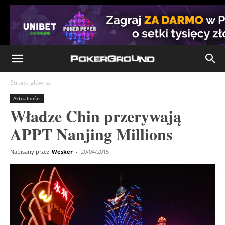
Strona główna
Aktualności
Władze Chin przerywają
APPT Nanjing Millions
Napisany przez
Wesker
-
20/04/2015