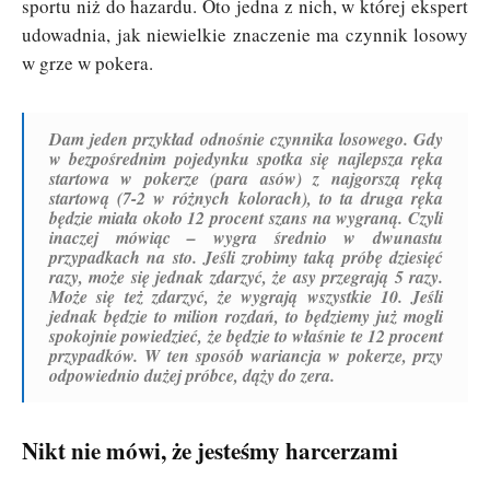
sportu niż do hazardu. Oto jedna z nich, w której ekspert
udowadnia, jak niewielkie znaczenie ma czynnik losowy
w grze w pokera.
Dam jeden przykład odnośnie czynnika losowego. Gdy
w bezpośrednim pojedynku spotka się najlepsza ręka
startowa w pokerze (para asów) z najgorszą ręką
startową (7-2 w różnych kolorach), to ta druga ręka
będzie miała około 12 procent szans na wygraną. Czyli
inaczej mówiąc – wygra średnio w dwunastu
przypadkach na sto. Jeśli zrobimy taką próbę dziesięć
razy, może się jednak zdarzyć, że asy przegrają 5 razy.
Może się też zdarzyć, że wygrają wszystkie 10. Jeśli
jednak będzie to milion rozdań, to będziemy już mogli
spokojnie powiedzieć, że będzie to właśnie te 12 procent
przypadków. W ten sposób wariancja w pokerze, przy
odpowiednio dużej próbce, dąży do zera.
Nikt nie mówi, że jesteśmy harcerzami