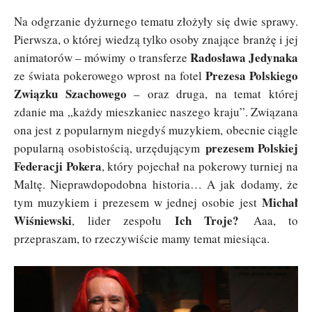
Na odgrzanie dyżurnego tematu złożyły się dwie sprawy.
Pierwsza, o której wiedzą tylko osoby znające branżę i jej
Radosława Jedynaka
animatorów – mówimy o transferze
Prezesa Polskiego
ze świata pokerowego wprost na fotel
Związku Szachowego
– oraz druga, na temat której
zdanie ma „każdy mieszkaniec naszego kraju”. Związana
ona jest z popularnym niegdyś muzykiem, obecnie ciągle
prezesem Polskiej
popularną osobistością, urzędującym
Federacji Pokera
, który pojechał na pokerowy turniej na
Maltę. Nieprawdopodobna historia… A jak dodamy, że
Michał
tym muzykiem i prezesem w jednej osobie jest
Wiśniewski
Ich Troje?
, lider zespołu
Aaa, to
przepraszam, to rzeczywiście mamy temat miesiąca.