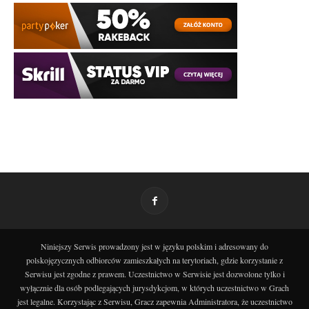
Niniejszy Serwis prowadzony jest w języku polskim i adresowany do
polskojęzycznych odbiorców zamieszkałych na terytoriach, gdzie korzystanie z
Serwisu jest zgodne z prawem. Uczestnictwo w Serwisie jest dozwolone tylko i
wyłącznie dla osób podlegających jurysdykcjom, w których uczestnictwo w Grach
jest legalne. Korzystając z Serwisu, Gracz zapewnia Administratora, że uczestnictwo