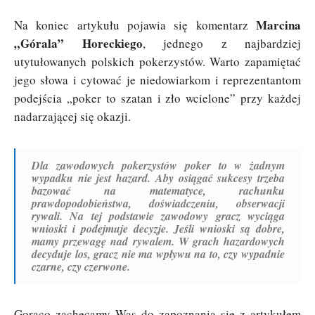
Marcina
Na koniec artykułu pojawia się komentarz
„Górala” Horeckiego
, jednego z najbardziej
utytułowanych polskich pokerzystów. Warto zapamiętać
jego słowa i cytować je niedowiarkom i reprezentantom
podejścia „poker to szatan i zło wcielone” przy każdej
nadarzającej się okazji.
Dla zawodowych pokerzystów poker to w żadnym
wypadku nie jest hazard. Aby osiągać sukcesy trzeba
bazować na matematyce, rachunku
prawdopodobieństwa, doświadczeniu, obserwacji
rywali. Na tej podstawie zawodowy gracz wyciąga
wnioski i podejmuje decyzje. Jeśli wnioski są dobre,
mamy przewagę nad rywalem. W grach hazardowych
decyduje los, gracz nie ma wpływu na to, czy wypadnie
czarne, czy czerwone.
Gorąco zachęcamy Was do zapoznania się z artykułem