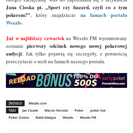
Jana Cioska pt. „Sport czy hazard, czyli co z tym
pokerem?”
na łamach portalu
, który znajdziecie
Weszło
.
J
uż w najbliższy czwartek
na Weszło FM wyemitowany
pierwszy odcinek nowego nowej pokerowej
zostanie
audycji
. Jak tylko pojawią się szczegóły, z pewnością
przeczytacie o nich na łamach naszego portalu.
ŹRÓDŁO
Weszło.com
TAGI
Jan Ciosek
Marcin Horecki
Poker
poker live
Poker Online
Rafał Gładysz
Weszło
Weszło FM