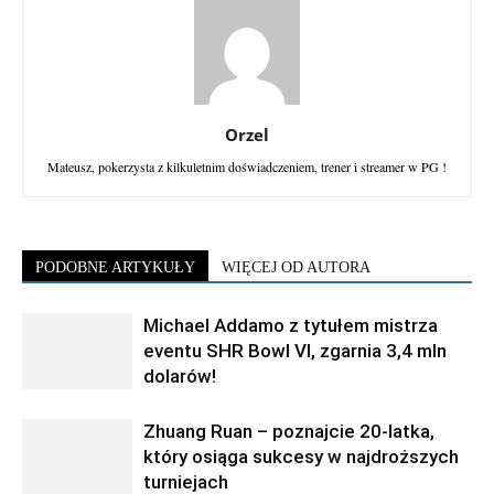
Orzel
Mateusz, pokerzysta z kilkuletnim doświadczeniem, trener i streamer w PG !
PODOBNE ARTYKUŁY
WIĘCEJ OD AUTORA
Michael Addamo z tytułem mistrza
eventu SHR Bowl VI, zgarnia 3,4 mln
dolarów!
Zhuang Ruan – poznajcie 20-latka,
który osiąga sukcesy w najdroższych
turniejach