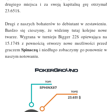
drugiego miejsca i za swoją kapitalną grę otrzymał
23.651$.
Drugi z naszych bohaterów to debiutant w zestawieniu.
Bardzo się cieszymy, że widzimy tutaj kolejne nowe
twarze. Wygrana w turnieju Bigger 22$ opiewająca na
15.174$ z pewnością otworzy nowe możliwości przed
Spinaczq
graczem
i niedługo zobaczymy go ponownie w
naszym notowaniu.