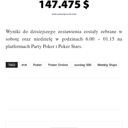
Wyniki do dzisiejszego zestawienia zostały zebrane w
sobotę oraz niedzielę w godzinach 6.00 – 01.15 na
platformach Party Poker i Poker Stars.
TAGI
mtt
Poker
Poker Online
sunday 500
Weekly Ships