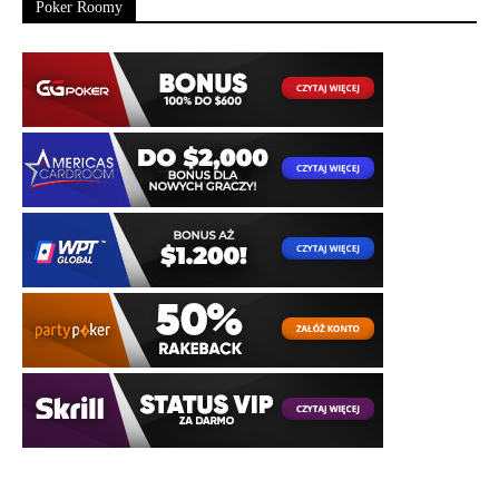
Poker Roomy