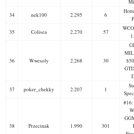
Mi
Hott
34
nek100
2.295
6
WCO
35
Colisea
2.270
57
1
Gl
MIL
36
Wwesoly
2.268
30
$50
GTD 
D
Su
37
poker_chekky
2.207
1
Spec
#16:
W
GGM
38
Przecinak
1.990
301
Fre