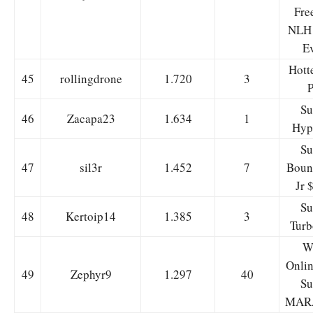
Fre
NLH 
Ev
Hott
45
rollingdrone
1.720
3
Su
46
Zacapa23
1.634
1
Hyp
Su
47
sil3r
1.452
7
Boun
Jr 
Su
48
Kertoip14
1.385
3
Turb
W
Onlin
49
Zephyr9
1.297
40
Su
MAR