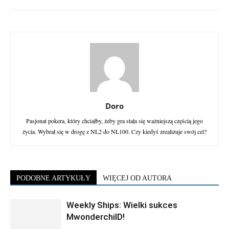
Doro
Pasjonat pokera, który chciałby, żeby gra stała się ważniejszą częścią jego
życia. Wybrał się w drogę z NL2 do NL100. Czy kiedyś zrealizuje swój cel?
PODOBNE ARTYKUŁY
WIĘCEJ OD AUTORA
Weekly Ships: Wielki sukces
MwonderchilD!