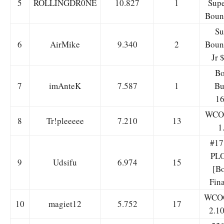
5
ROLLINGDR0NE
10.827
1
Supe
Boun
Su
6
AirMike
9.340
2
Boun
Jr 
Bo
7
imAnteK
7.587
1
Bu
16
WCO
8
Tr!pleeeee
7.210
13
1
#17
PL
9
Udsifu
6.974
15
[Bo
Fin
WCOO
10
magiet12
5.752
17
2.1