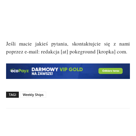
Jeśli macie jakieś pytania, skontaktujcie się z nami
poprzez e-mail: redakcja [at] pokeground [kropka] com.
TAGI
Weekly Ships