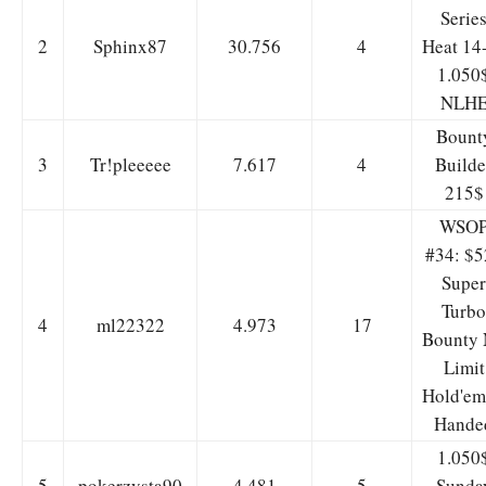
Serie
2
Sphinx87
30.756
4
Heat 14
1.050
NLH
Bount
3
Tr!pleeeee
7.617
4
Builde
215$
WSO
#34: $5
Super
Turbo
4
ml22322
4.973
17
Bounty
Limit
Hold'em
Hande
1.050
5
pokerzysta90
4.481
5
Sunda