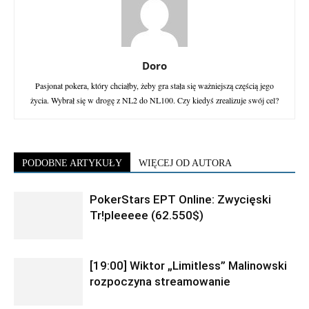
Doro
Pasjonat pokera, który chciałby, żeby gra stała się ważniejszą częścią jego
życia. Wybrał się w drogę z NL2 do NL100. Czy kiedyś zrealizuje swój cel?
PODOBNE ARTYKUŁY
WIĘCEJ OD AUTORA
PokerStars EPT Online: Zwycięski
Tr!pleeeee (62.550$)
[19:00] Wiktor „Limitless” Malinowski
rozpoczyna streamowanie