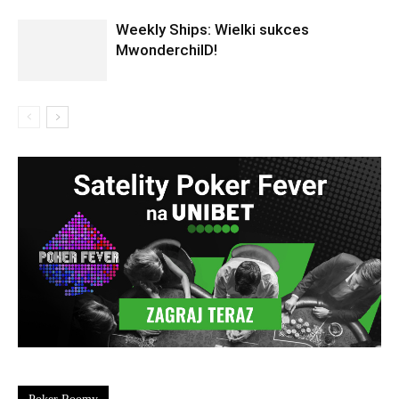
Weekly Ships: Wielki sukces
MwonderchilD!