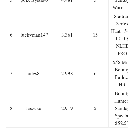
Warm-
Stadi
Serie
Heat 15
6
luckyman147
3.361
15
1.050
NLH
PKO
55$ Mi
Bount
7
cules81
2.998
6
Builde
HR
Bount
Hunter
8
Jaszczur
2.919
5
Sunda
Specia
$52.5