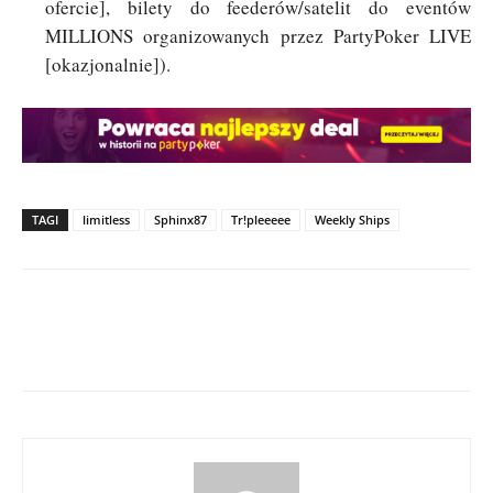
ofercie], bilety do feederów/satelit do eventów
MILLIONS organizowanych przez PartyPoker LIVE
[okazjonalnie]).
TAGI
limitless
Sphinx87
Tr!pleeeee
Weekly Ships