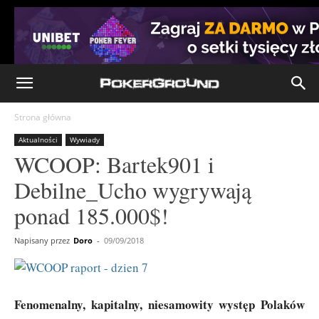
Strona główna
Aktualności
Wywiady
WCOOP: Bartek901 i
Debilne_Ucho wygrywają
ponad 185.000$!
Napisany przez
Doro
-
09/09/2018
Fenomenalny, kapitalny, niesamowity występ Polaków