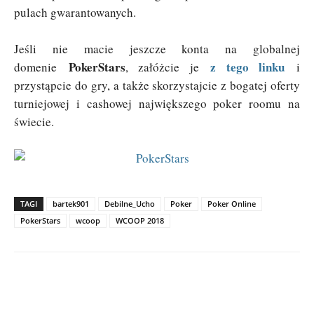
pulach gwarantowanych.
Jeśli nie macie jeszcze konta na globalnej
PokerStars
z tego linku
domenie
, załóżcie je
i
przystąpcie do gry, a także skorzystajcie z bogatej oferty
turniejowej i cashowej największego poker roomu na
świecie.
TAGI
bartek901
Debilne_Ucho
Poker
Poker Online
PokerStars
wcoop
WCOOP 2018