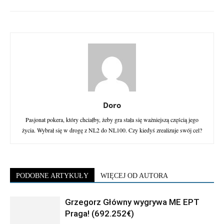
Doro
Pasjonat pokera, który chciałby, żeby gra stała się ważniejszą częścią jego
życia. Wybrał się w drogę z NL2 do NL100. Czy kiedyś zrealizuje swój cel?
PODOBNE ARTYKUŁY
WIĘCEJ OD AUTORA
Grzegorz Główny wygrywa ME EPT
Praga! (692.252€)