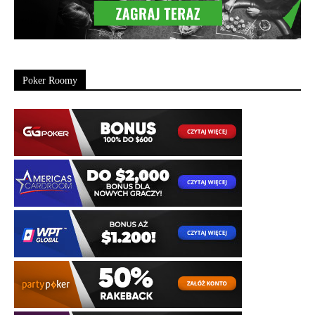
Poker Roomy