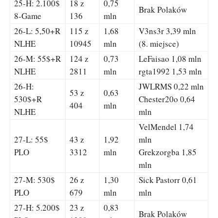
25-H: 2.100$
18 z
0,75
Brak Polaków
8-Game
136
mln
26-L: 5,50+R
115 z
1,68
V3ns3r 3,39 mln
NLHE
10945
mln
(8. miejsce)
26-M: 55$+R
124 z
0,73
LeFaisao 1,08 mln
NLHE
2811
mln
rgta1992 1,53 mln
26-H:
JWLRMS 0,22 mln
53 z
0,63
530$+R
Chester20o 0,64
404
mln
NLHE
mln
VelMendel 1,74
27-L: 55$
43 z
1,92
mln
PLO
3312
mln
Grekzorgba 1,85
mln
27-M: 530$
26 z
1,30
Sick Pastorr 0,61
PLO
679
mln
mln
27-H: 5.200$
23 z
0,83
Brak Polaków