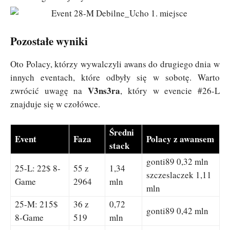
Pozostałe wyniki
Oto Polacy, którzy wywalczyli awans do drugiego dnia w
innych eventach, które odbyły się w sobotę. Warto
V3ns3ra
zwrócić uwagę na
, który w evencie #26-L
znajduje się w czołówce.
Średni
Event
Faza
Polacy z awansem
stack
gonti89 0,32 mln
25-L: 22$ 8-
55 z
1,34
szczeslaczek 1,11
Game
2964
mln
mln
25-M: 215$
36 z
0,72
gonti89 0,42 mln
8-Game
519
mln