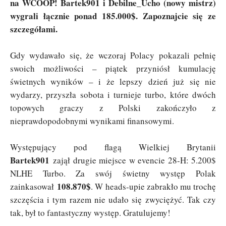
na WCOOP! Bartek901 i Debilne_Ucho (nowy mistrz)
wygrali łącznie ponad 185.000$. Zapoznajcie się ze
szczegółami.
Gdy wydawało się, że wczoraj Polacy pokazali pełnię
swoich możliwości – piątek przyniósł kumulację
świetnych wyników – i że lepszy dzień już się nie
wydarzy, przyszła sobota i turnieje turbo, które dwóch
topowych graczy z Polski zakończyło z
nieprawdopodobnymi wynikami finansowymi.
Występujący pod flagą Wielkiej Brytanii
Bartek901
zajął drugie miejsce w evencie 28-H: 5.200$
NLHE Turbo. Za swój świetny występ Polak
108.870$
zainkasował
. W heads-upie zabrakło mu trochę
szczęścia i tym razem nie udało się zwyciężyć. Tak czy
tak, był to fantastyczny występ. Gratulujemy!