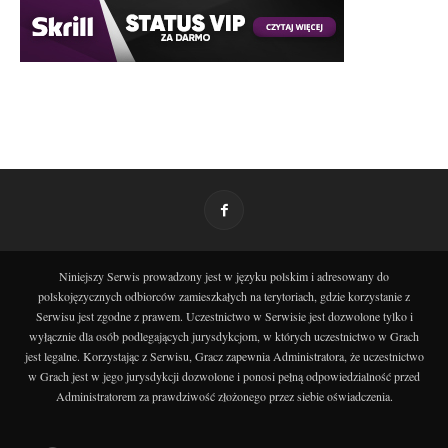
Niniejszy Serwis prowadzony jest w języku polskim i adresowany do
polskojęzycznych odbiorców zamieszkałych na terytoriach, gdzie korzystanie z
Serwisu jest zgodne z prawem. Uczestnictwo w Serwisie jest dozwolone tylko i
wyłącznie dla osób podlegających jurysdykcjom, w których uczestnictwo w Grach
jest legalne. Korzystając z Serwisu, Gracz zapewnia Administratora, że uczestnictwo
w Grach jest w jego jurysdykcji dozwolone i ponosi pełną odpowiedzialność przed
Administratorem za prawdziwość złożonego przez siebie oświadczenia.