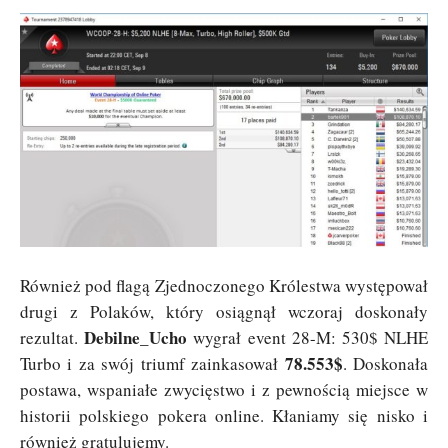
Również pod flagą Zjednoczonego Królestwa występował
drugi z Polaków, który osiągnął wczoraj doskonały
Debilne_Ucho
rezultat.
wygrał event 28-M: 530$ NLHE
78.553$
Turbo i za swój triumf zainkasował
. Doskonała
postawa, wspaniałe zwycięstwo i z pewnością miejsce w
historii polskiego pokera online. Kłaniamy się nisko i
również gratulujemy.