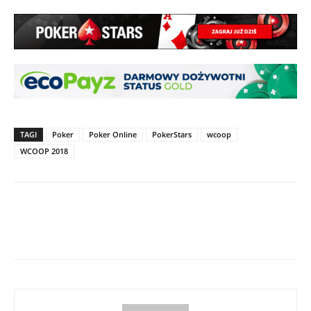
TAGI
Poker
Poker Online
PokerStars
wcoop
WCOOP 2018