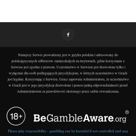
Niniejszy Serwis prowadzony jest w języku polskim i adresowany do
polskojęzycznych odbiorców zamieszkałych na terytoriach, gdzie korzystanie z
Serwisu jest zgodne z prawem. Uczestnictwo w Serwisie jest dozwolone tylko i
wyłącznie dla osób podlegających jurysdykcjom, w których uczestnictwo w Grach
jest legalne. Korzystając z Serwisu, Gracz zapewnia Administratora, że uczestnictwo
w Grach jest w jego jurysdykcji dozwolone i ponosi pełną odpowiedzialność przed
Administratorem za prawdziwość złożonego przez siebie oświadczenia.
Please play responsibility - gambling can be harmful if not controlled and may