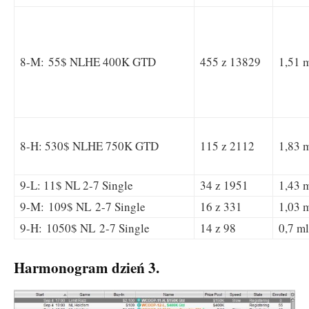
8-M: 55$ NLHE 400K GTD
455 z 13829
1,51 
8-H: 530$ NLHE 750K GTD
115 z 2112
1,83 
9-L: 11$ NL 2-7 Single
34 z 1951
1,43 
9-M: 109$ NL 2-7 Single
16 z 331
1,03 
9-H: 1050$ NL 2-7 Single
14 z 98
0,7 m
Harmonogram dzień 3.