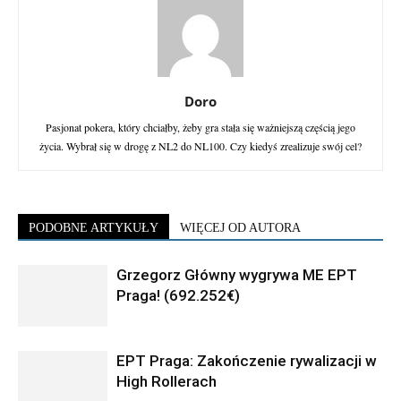
Doro
Pasjonat pokera, który chciałby, żeby gra stała się ważniejszą częścią jego
życia. Wybrał się w drogę z NL2 do NL100. Czy kiedyś zrealizuje swój cel?
PODOBNE ARTYKUŁY
WIĘCEJ OD AUTORA
Grzegorz Główny wygrywa ME EPT
Praga! (692.252€)
EPT Praga: Zakończenie rywalizacji w
High Rollerach