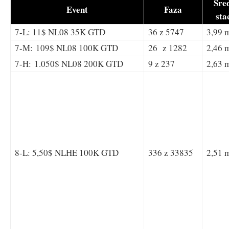
Śre
Event
Faza
sta
7-L: 11$ NL08 35K GTD
36 z 5747
3,99 
7-M: 109$ NL08 100K GTD
26 z 1282
2,46 
7-H: 1.050$ NL08 200K GTD
9 z 237
2,63 
8-L: 5,50$ NLHE 100K GTD
336 z 33835
2,51 