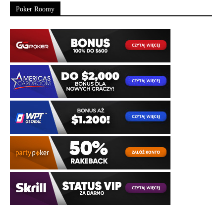
Poker Roomy