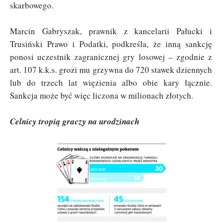
skarbowego.
Marcin Gabryszak, prawnik z kancelarii Pałucki i
Trusiński Prawo i Podatki, podkreśla, że inną sankcję
ponosi uczestnik zagranicznej gry losowej – zgodnie z
art. 107 k.k.s. grozi mu grzywna do 720 stawek dziennych
lub do trzech lat więzienia albo obie kary łącznie.
Sankcja może być więc liczona w milionach złotych.
Celnicy tropią graczy na urodzinach