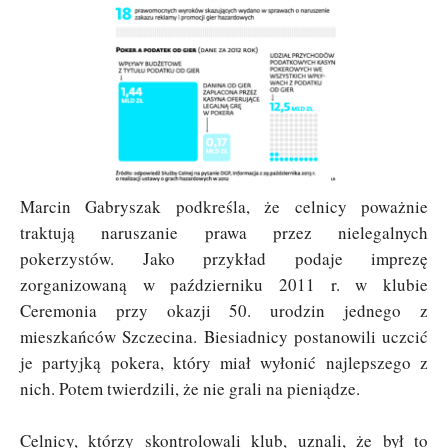
Marcin Gabryszak podkreśla, że celnicy poważnie
traktują naruszanie prawa przez nielegalnych
pokerzystów. Jako przykład podaje imprezę
zorganizowaną w październiku 2011 r. w klubie
Ceremonia przy okazji 50. urodzin jednego z
mieszkańców Szczecina. Biesiadnicy postanowili uczcić
je partyjką pokera, który miał wyłonić najlepszego z
nich. Potem twierdzili, że nie grali na pieniądze.
Celnicy, którzy skontrolowali klub, uznali, że był to