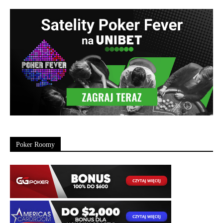
Poker Roomy