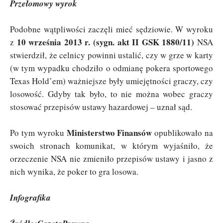
Przełomowy wyrok
Podobne wątpliwości zaczęli mieć sędziowie. W wyroku
10 września 2013 r. (sygn. akt II GSK 1880/11)
z
NSA
stwierdził, że celnicy powinni ustalić, czy w grze w karty
(w tym wypadku chodziło o odmianę pokera sportowego
Texas Hold’em) ważniejsze były umiejętności graczy, czy
losowość. Gdyby tak było, to nie można wobec graczy
stosować przepisów ustawy hazardowej – uznał sąd.
Ministerstwo Finansów
Po tym wyroku
opublikowało na
swoich stronach komunikat, w którym wyjaśniło, że
orzeczenie NSA nie zmieniło przepisów ustawy i jasno z
nich wynika, że poker to gra losowa.
Infografika