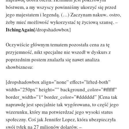
bóstwem, a my wszyscy powinniśmy ukorzyć się przed
jego majestatem i legendą. (…) Zaczynam nakuw.. ostro,
żeby mieć możliwość wykorzystać tę życiową szansę. –
ItchingAgain
[/dropshadowbox]
Oczywiście głównym tematem pozostała cena za tę
przyjemność, nikt specjalne nie wszedł w dyskurs z
poprzednim postem znalazła się nawet analiza
showbiznesu:
[dropshadowbox align=”none” effect=”lifted-both”
width=”250px” height=”” background_color=”#ffffff”
border_width=”1″ border_color=”#dddddd” ]Cena tak
naprawdę jest specjalnie tak wygórowana, to część jego
wizerunku, który ma potwierdzać jego wysoki status
społeczny. Coś jak Jennifer Lopez, która ubezpieczyła
swój tyłek na 27 milionów dolarów. –