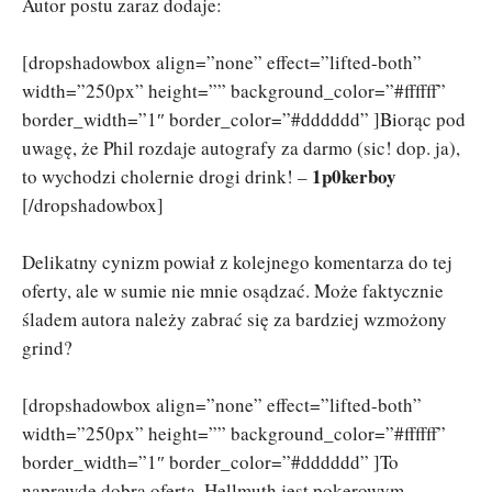
Autor postu zaraz dodaje:
[dropshadowbox align=”none” effect=”lifted-both”
width=”250px” height=”” background_color=”#ffffff”
border_width=”1″ border_color=”#dddddd” ]Biorąc pod
uwagę, że Phil rozdaje autografy za darmo (sic! dop. ja),
1p0kerboy
to wychodzi cholernie drogi drink! –
[/dropshadowbox]
Delikatny cynizm powiał z kolejnego komentarza do tej
oferty, ale w sumie nie mnie osądzać. Może faktycznie
śladem autora należy zabrać się za bardziej wzmożony
grind?
[dropshadowbox align=”none” effect=”lifted-both”
width=”250px” height=”” background_color=”#ffffff”
border_width=”1″ border_color=”#dddddd” ]To
naprawdę dobra oferta. Hellmuth jest pokerowym