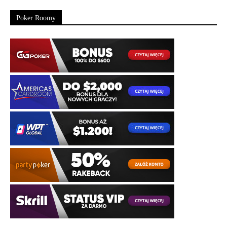
Poker Roomy