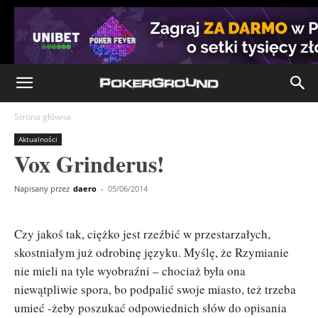
Strona główna
Aktualności
Vox Grinderus!
Napisany przez
daero
-
05/06/2014
Czy jakoś tak, ciężko jest rzeźbić w przestarzałych,
skostniałym już odrobinę języku. Myślę, że Rzymianie
nie mieli na tyle wyobraźni – chociaż była ona
niewątpliwie spora, bo podpalić swoje miasto, też trzeba
umieć -żeby poszukać odpowiednich słów do opisania