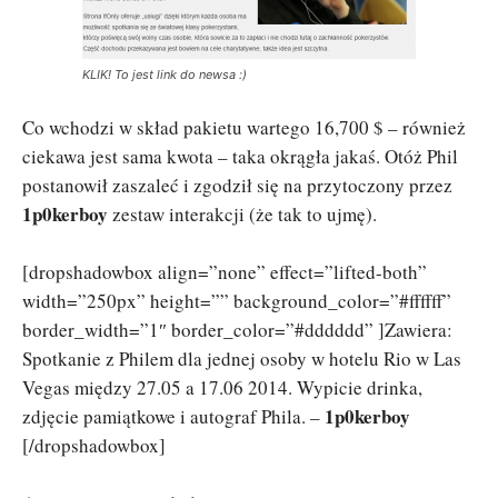
KLIK! To jest link do newsa :)
Co wchodzi w skład pakietu wartego 16,700 $ – również
ciekawa jest sama kwota – taka okrągła jakaś. Otóż Phil
postanowił zaszaleć i zgodził się na przytoczony przez
1p0kerboy
zestaw interakcji (że tak to ujmę).
[dropshadowbox align=”none” effect=”lifted-both”
width=”250px” height=”” background_color=”#ffffff”
border_width=”1″ border_color=”#dddddd” ]Zawiera:
Spotkanie z Philem dla jednej osoby w hotelu Rio w Las
Vegas między 27.05 a 17.06 2014. Wypicie drinka,
1p0kerboy
zdjęcie pamiątkowe i autograf Phila. –
[/dropshadowbox]