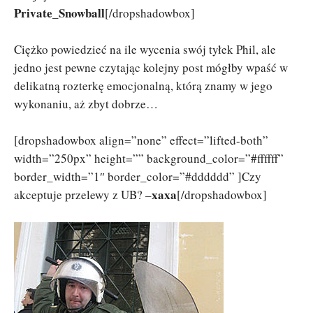
Private_Snowball
[/dropshadowbox]
Ciężko powiedzieć na ile wycenia swój tyłek Phil, ale
jedno jest pewne czytając kolejny post mógłby wpaść w
delikatną rozterkę emocjonalną, którą znamy w jego
wykonaniu, aż zbyt dobrze…
[dropshadowbox align=”none” effect=”lifted-both”
width=”250px” height=”” background_color=”#ffffff”
border_width=”1″ border_color=”#dddddd” ]Czy
xaxa
akceptuje przelewy z UB? –
[/dropshadowbox]