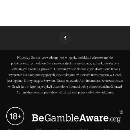
Niniejszy Serwis prowadzony jest w języku polskim i adresowany do
polskojęzycznych odbiorców zamieszkałych na terytoriach, gdzie korzystanie z
Serwisu jest zgodne z prawem. Uczestnictwo w Serwisie jest dozwolone tylko i
wyłącznie dla osób podlegających jurysdykcjom, w których uczestnictwo w Grach
jest legalne. Korzystając z Serwisu, Gracz zapewnia Administratora, że uczestnictwo
w Grach jest w jego jurysdykcji dozwolone i ponosi pełną odpowiedzialność przed
Administratorem za prawdziwość złożonego przez siebie oświadczenia.