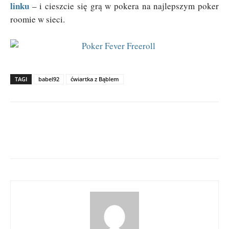
linku
– i cieszcie się grą w pokera na najlepszym poker
roomie w sieci.
TAGI
babel92
ćwiartka z Bąblem