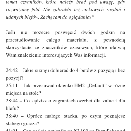
temat czynników, które należy brać pod uwagę, gdy
rozważamy fold. Nie zabrakło też ciekawych rozdań i
udanych blefów. Zachęcam do oglądania!”
Jeśli nie możecie poświęcić dwóch godzin na
przestudiowanie całego materiału, z pewnością
skorzystacie ze znaczników czasowych, które ułatwią
Wam znalezienie interesujących Was informacji.
24:42 – Jakie sizingi dobierać do 4-betów z pozycją i bez
pozycji?
25:11 – Jak przesuwać okienko HM2 „Default” w różne
miejsca na stole?
28:44 – Co sądzisz o zagraniach overbet dla value i dla
blefu?
38:40 – Oprócz małego stacka, po czym poznajesz
słabego gracza?
41:01 – Czy coś się zmieniło na NL100 na PartyPoker od