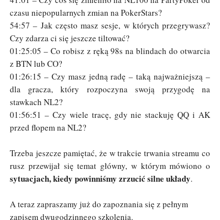
czasu niepopularnych zmian na PokerStars?
54:57 – Jak często masz sesje, w których przegrywasz?
Czy zdarza ci się jeszcze tiltować?
01:25:05 – Co robisz z ręką 98s na blindach do otwarcia
z BTN lub CO?
01:26:15 – Czy masz jedną radę – taką najważniejszą –
dla gracza, który rozpoczyna swoją przygodę na
stawkach NL2?
01:56:51 – Czy wiele tracę, gdy nie stackuję QQ i AK
przed flopem na NL2?
Trzeba jeszcze pamiętać, że w trakcie trwania streamu co
rusz przewijał się temat główny, w którym mówiono o
sytuacjach, kiedy powinniśmy zrzucić silne układy
.
A teraz zapraszamy już do zapoznania się z pełnym
zapisem dwugodzinnego szkolenia.