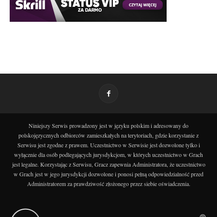
Niniejszy Serwis prowadzony jest w języku polskim i adresowany do
polskojęzycznych odbiorców zamieszkałych na terytoriach, gdzie korzystanie z
Serwisu jest zgodne z prawem. Uczestnictwo w Serwisie jest dozwolone tylko i
wyłącznie dla osób podlegających jurysdykcjom, w których uczestnictwo w Grach
jest legalne. Korzystając z Serwisu, Gracz zapewnia Administratora, że uczestnictwo
w Grach jest w jego jurysdykcji dozwolone i ponosi pełną odpowiedzialność przed
Administratorem za prawdziwość złożonego przez siebie oświadczenia.