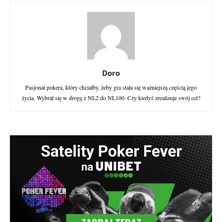
Doro
Pasjonat pokera, który chciałby, żeby gra stała się ważniejszą częścią jego
życia. Wybrał się w drogę z NL2 do NL100. Czy kiedyś zrealizuje swój cel?