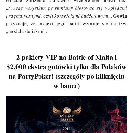
temacie zbliżenia stanowisk wicepremier mówi tak:
„
Przede wszystkim powinniśmy kierować się względami
Gowin
pragmatycznymi, czyli korzyściami budżetowymi
„.
przyznaje, że projekt jego partii wzoruje się na tzw.
„modelu duńskim”.
2 pakiety VIP na Battle of Malta i
$2,000 ekstra gotówki tylko dla Polaków
na PartyPoker! (szczegóły po kliknięciu
w baner)