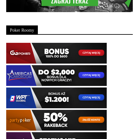
Poker Roomy