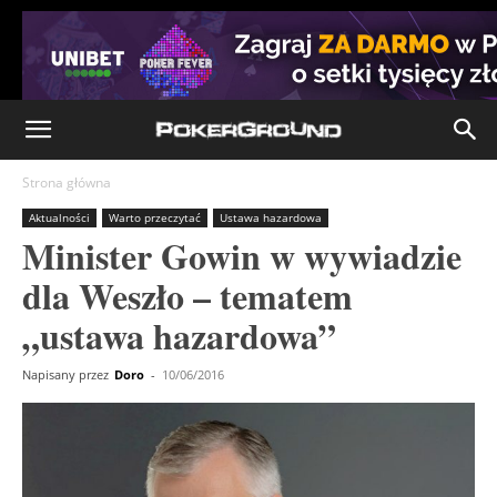
Strona główna
Aktualności
Warto przeczytać
Ustawa hazardowa
Minister Gowin w wywiadzie
dla Weszło – tematem
„ustawa hazardowa”
Napisany przez
Doro
-
10/06/2016