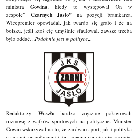
Gowina
ministra
, kiedy to występował On w
Czarnych Jasło”
zespole”
na pozycji bramkarza.
Wicepremier opowiadał, jak twardo się grało i że na
boisku, jeśli ktoś cię umyślnie sfaulował, zawsze trzeba
było oddać. „
Podobnie jest w polityce
„.
Weszło
Redaktorzy
bardzo zręcznie pokierowali
rozmowę z wątków sportowych na polityczne. Minister
Gowin
wskazywał na to, że zarówno sport, jak i polityka
są grami zespołowymi i że samemu się nic nie zwojuje.