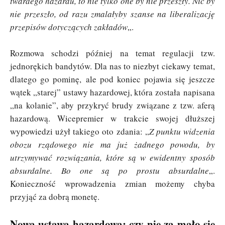
twardego hazardu, to nie tylko one by nie przeszły. Nic by
nie przeszło, od razu zmalałyby szanse na liberalizację
przepisów dotyczących zakładów
„.
Rozmowa schodzi później na temat regulacji tzw.
jednorękich bandytów. Dla nas to niezbyt ciekawy temat,
dlatego go pominę, ale pod koniec pojawia się jeszcze
wątek „starej” ustawy hazardowej, która została napisana
„na kolanie”, aby przykryć brudy związane z tzw. aferą
hazardową. Wicepremier w trakcie swojej dłuższej
wypowiedzi użył takiego oto zdania: „
Z punktu widzenia
obozu rządowego nie ma już żadnego powodu, by
utrzymywać rozwiązania, które są w ewidentny sposób
absurdalne. Bo one są po prostu absurdalne
„.
Konieczność wprowadzenia zmian możemy chyba
przyjąć za dobrą monetę.
Nowa ustawa hazardowa: czy nie za mało się