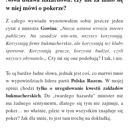
w niej mówi o pokerze?
Z całego wywiadu wynotowałem sobie jeszcze jeden
Gowina
cytat z ministra
: „
Nasza ustawa wyraża interes
publiczny. Na zasadzie win-win, wszyscy korzystają.
Korzystają firmy bukmacherskie, ale korzystają też kluby
sportowe. Korzystają gracze, korzysta budżet, czyli
wszyscy obywatele
„. Czy mi się one podobają? I tak, i nie.
To są bardzo ładne słowa, jednak jest coś, co martwi mnie
Polska Razem.
w wypowiedziach lidera partii
W mojej
tylko o uregulowanie kwestii zakładów
opinii chodzi
bukmacherskich
. Do „twardego hazardu” minister nie
ma żadnego sentymentu, dlatego się tym nie zajmuje, a
poker… no właśnie, gdzie w tym wszystkim znajduje się
poker? Jak dla mnie, to jest tam trochę na dokładkę.