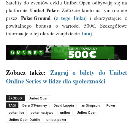
Satelity do eventów cyklu Unibet Open odbywają się na
Unibet Poker
platformie
. Załóżcie konto na tym roomie
PokerGround
z tego linku
przez
(
) i skorzystajcie z
powitalnego bonusu o wartości 500€. Szczegółowe
tutaj
informacje o tej ofercie znajdziecie
.
Zobacz także:
Zagraj o bilety do Unibet
Online Series w lidze dla społeczności
ŹRÓDŁO
Unibet Open
TAGI
Dara O'Kearney
David Lappin
Ian Simpson
Poker
poker live
poker na żywo
unibet
Unibet Open
Unibet Open Dublin
unibet poker