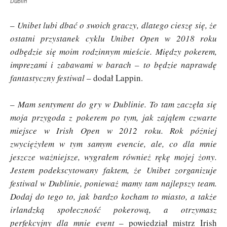
Dublin
–
Unibet lubi dbać o swoich graczy, dlatego cieszę się, że
ostatni przystanek cyklu Unibet Open w 2018 roku
odbędzie się moim rodzinnym mieście. Między pokerem,
imprezami i zabawami w barach – to będzie naprawdę
fantastyczny festiwal
– dodał Lappin.
–
Mam sentyment do gry w Dublinie. To tam zaczęła się
moja przygoda z pokerem po tym, jak zająłem czwarte
miejsce w Irish Open w 2012 roku. Rok później
zwyciężyłem w tym samym evencie, ale, co dla mnie
jeszcze ważniejsze, wygrałem również rękę mojej żony.
Jestem podekscytowany faktem, że Unibet zorganizuje
festiwal w Dublinie, ponieważ mamy tam najlepszy team.
Dodaj do tego to, jak bardzo kocham to miasto, a także
irlandzką społeczność pokerową, a otrzymasz
perfekcyjny dla mnie event
– powiedział mistrz Irish