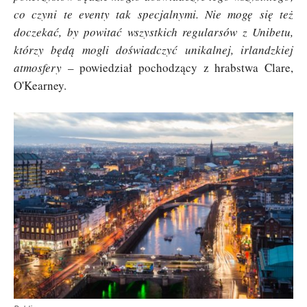
co czyni te eventy tak specjalnymi. Nie mogę się też
doczekać, by powitać wszystkich regularsów z Unibetu,
którzy będą mogli doświadczyć unikalnej, irlandzkiej
atmosfery
– powiedział pochodzący z hrabstwa Clare,
O'Kearney.