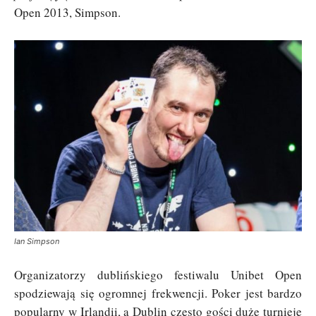
Open 2013, Simpson.
Ian Simpson
Organizatorzy dublińskiego festiwalu Unibet Open
spodziewają się ogromnej frekwencji. Poker jest bardzo
popularny w Irlandii, a Dublin często gości duże turnieje