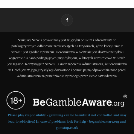
Niniejszy Serwis prowadzony jest w języku polskim i adresowany do
polskojęzycznych odbiorców zamieszkałych na terytoriach, gdzie korzystanie z
Serwisu jest zgodne z prawem. Uczestnictwo w Serwisie jest dozwolone tylko i
wyłącznie dla osób podlegających jurysdykcjom, w których uczestnictwo w Grach
jest legalne. Korzystając z Serwisu, Gracz zapewnia Administratora, że uczestnictwo
w Grach jest w jego jurysdykcji dozwolone i ponosi pełną odpowiedzialność przed
Administratorem za prawdziwość złożonego przez siebie oświadczenia.
Please play responsibility - gambling can be harmful if not controlled and may
lead to addiction! In case of problems look for help - begambleaware.org and
gamstop.co.uk