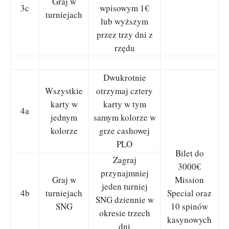
Graj w
3c
wpisowym 1€
turniejach
lub wyższym
przez trzy dni z
rzędu
Dwukrotnie
Wszystkie
otrzymaj cztery
karty w
karty w tym
4a
jednym
samym kolorze w
kolorze
grze cashowej
PLO
Bilet do
Zagraj
3000€
przynajmniej
Graj w
Mission
jeden turniej
4b
turniejach
Special oraz
SNG dziennie w
SNG
10 spinów
okresie trzech
kasynowych
dni