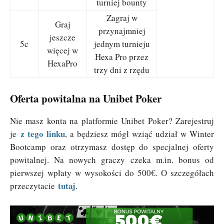
turniej bounty
Zagraj w
Graj
przynajmniej
jeszcze
5c
jednym turnieju
więcej w
Hexa Pro przez
HexaPro
trzy dni z rzędu
Oferta powitalna na Unibet Poker
Nie masz konta na platformie Unibet Poker? Zarejestruj
z tego linku
je
, a będziesz mógł wziąć udział w Winter
Bootcamp oraz otrzymasz dostęp do specjalnej oferty
powitalnej. Na nowych graczy czeka m.in. bonus od
pierwszej wpłaty w wysokości do 500€. O szczegółach
tutaj
przeczytacie
.