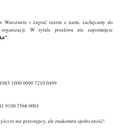
 w Warszawie i zagrać razem z nami, zachęcamy do
organizacji. W tytule przelewu nie zapomnijcie
ka
”
.
1083 1000 0090 7210 0499
81 9100 7566 0001
ści to nie przestępcy, ale znakomita społeczność!