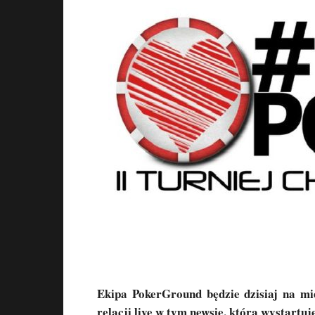
Ekipa PokerGround będzie dzisiaj na mi
relacji live w tym newsie, która wystartuj