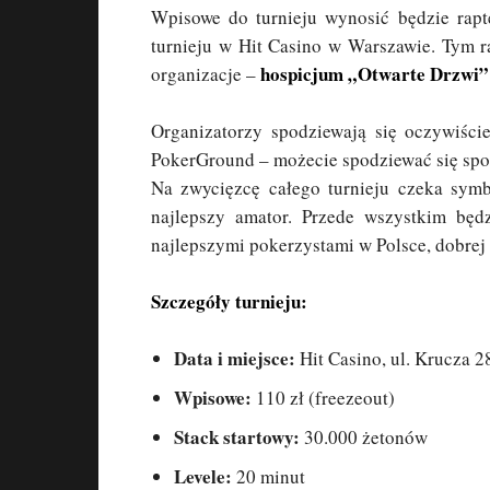
Wpisowe do turnieju wynosić będzie ra
turnieju w Hit Casino w Warszawie. Tym r
hospicjum „Otwarte Drzwi”
organizacje –
Organizatorzy spodziewają się oczywiści
PokerGround – możecie spodziewać się spor
Na zwycięzcę całego turnieju czeka symb
najlepszy amator. Przede wszystkim będ
najlepszymi pokerzystami w Polsce, dobrej
Szczegóły turnieju:
Data i miejsce:
Hit Casino, ul. Krucza 2
Wpisowe:
110 zł (freezeout)
Stack startowy:
30.000 żetonów
Levele:
20 minut