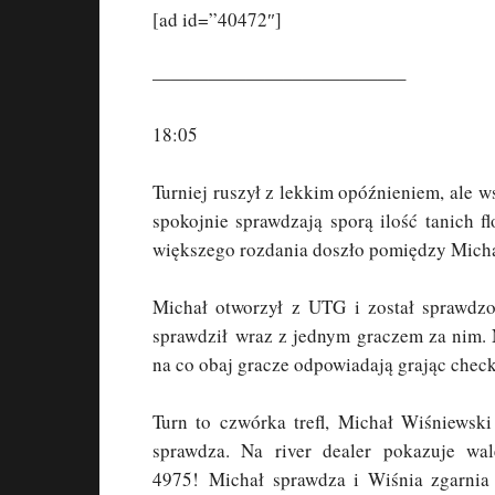
[ad id=”40472″]
—————————————–
18:05
Turniej ruszył z lekkim opóźnieniem, ale 
spokojnie sprawdzają sporą ilość tanich f
większego rozdania doszło pomiędzy Mich
Michał otworzył z UTG i został sprawdz
sprawdził wraz z jednym graczem za nim. N
na co obaj gracze odpowiadają grając check
Turn to czwórka trefl, Michał Wiśniewski
sprawdza. Na river dealer pokazuje wal
4975! Michał sprawdza i Wiśnia zgarnia