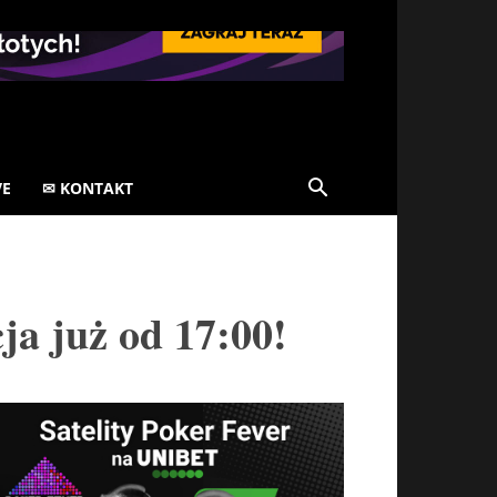
VE
✉ KONTAKT
ja już od 17:00!