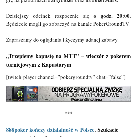
o godz. 20:00
Dzisiejszy odcinek rozpocznie się
.
Będziecie mogli go zobaczyć na kanale PokerGroundTV.
Zapraszamy do oglądania i życzymy udanej zabawy.
„Trzepiemy kapustę na MTT” – wieczór z pokerem
turniejowym z Kapustarym
[twitch-player channel=”pokergroundtv” chat=”false”]
***
888poker kończy działalność w Polsce
. Szukacie