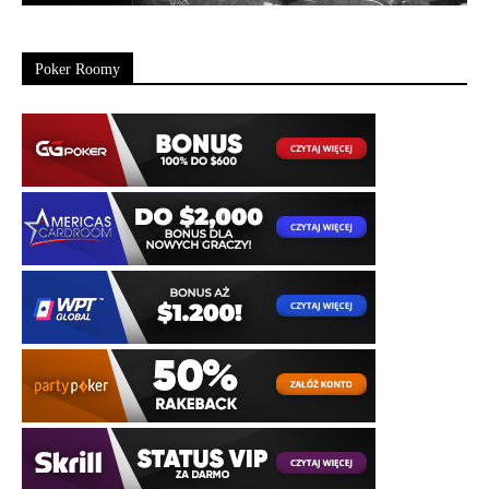
Poker Roomy