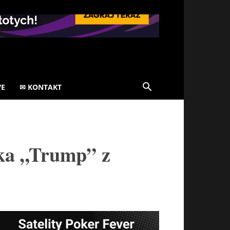
VE
✉ KONTAKT
ka „Trump” z