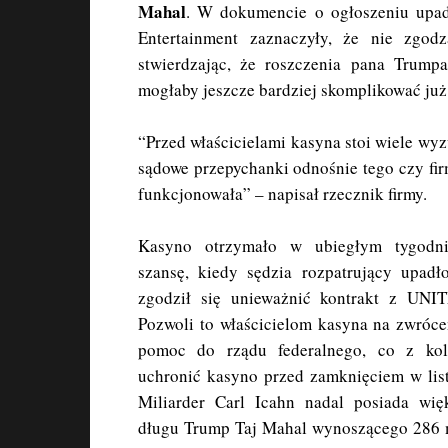
Mahal
. W dokumencie o ogłoszeniu upa
Entertainment zaznaczyły, że nie zgod
stwierdzając, że roszczenia pana Trump
mogłaby jeszcze bardziej skomplikować już
“Przed właścicielami kasyna stoi wiele wyzw
sądowe przepychanki odnośnie tego czy fir
funkcjonowała” – napisał rzecznik firmy.
Kasyno otrzymało w ubiegłym tygodni
szansę, kiedy sędzia rozpatrujący upadło
zgodził się unieważnić kontrakt z UNI
Pozwoli to właścicielom kasyna na zwróce
pomoc do rządu federalnego, co z ko
uchronić kasyno przed zamknięciem w list
Miliarder Carl Icahn nadal posiada wię
długu Trump Taj Mahal wynoszącego 286 m