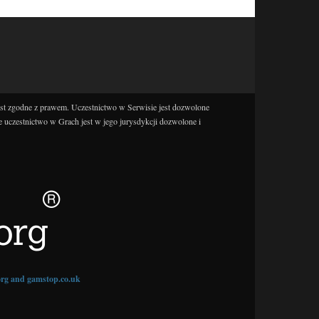
est zgodne z prawem. Uczestnictwo w Serwisie jest dozwolone
e uczestnictwo w Grach jest w jego jurysdykcji dozwolone i
.org and gamstop.co.uk