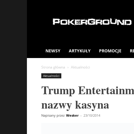
PokerGround.com
NEWSY
ARTYKUŁY
PROMOCJE
R
Strona główna
Aktualności
Aktualności
Trump Entertainme
nazwy kasyna
Napisany przez
Wesker
-
23/10/2014