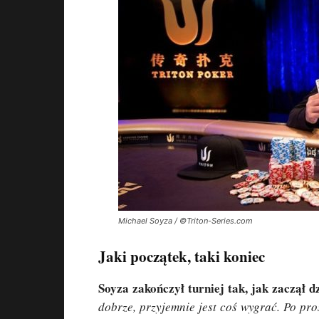
Michael Soyza / ©Triton-Series.com
Jaki początek, taki koniec
Soyza zakończył turniej tak, jak zaczął d
dobrze, przyjemnie jest coś wygrać. Po pro