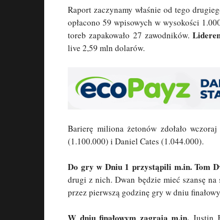
Raport zaczynamy właśnie od tego drugie
opłacono 59 wpisowych w wysokości 1.000
Liderem
toreb zapakowało 27 zawodników.
live 2,59 mln dolarów.
Barierę miliona żetonów zdołało wczora
(1.100.000) i Daniel Cates (1.044.000).
Do gry w Dniu 1 przystąpili m.in. Tom D
drugi z nich. Dwan będzie mieć szansę na s
przez pierwszą godzinę gry w dniu finałow
W dniu finałowym zagrają m.in.
Justin 