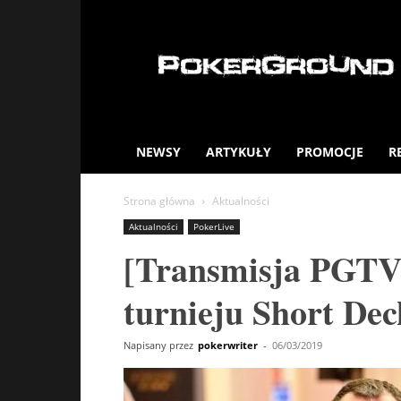
PokerGround.com
NEWSY
ARTYKUŁY
PROMOCJE
R
Strona główna
Aktualności
Aktualności
PokerLive
[Transmisja PGTV]
turnieju Short De
Napisany przez
pokerwriter
-
06/03/2019