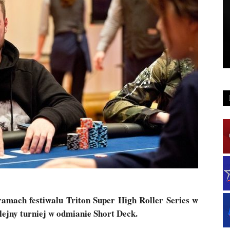
ramach festiwalu Triton Super High Roller Series w
lejny turniej w odmianie Short Deck.