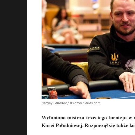
Sergey Lebedev / ©Triton-Series.com
Wyłoniono mistrza trzeciego turnieju w 
Korei Południowej. Rozpoczął się także ko