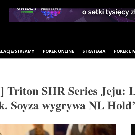
ELACJE/STREAMY
POKER ONLINE
STRATEGIA
POKER LI
 Triton SHR Series Jeju: 
ck. Soyza wygrywa NL Hol