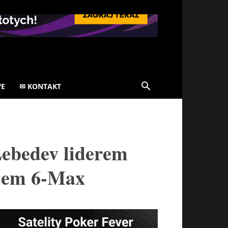
VE
✉ KONTAKT
Lebedev liderem
d’em 6-Max