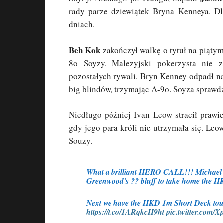
rady parze dziewiątek Bryna Kenneya. Dl
dniach.
Beh Kok
zakończył walkę o tytuł na piątym 
8o Soyzy. Malezyjski pokerzysta nie z
pozostałych rywali. Bryn Kenney odpadł n
big blindów, trzymając A-9o. Soyza sprawdz
Niedługo później Ivan Leow stracił praw
gdy jego para króli nie utrzymała się. Leo
Souzy.
What a brilliant HERO CALL!!! Michael So
Greenwood's ?? bluff to take home the H
Next we have the HKD 1m Short Deck tour
https://t.co/1ARqkcH9ht
pic.twitter.com