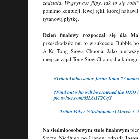
zadziała. Wygrywasz flipy, tak to się robi
pomimo kontuzji, lewej ręki, której nabawił
tytanową płytkę.
Dzień finałowy rozpoczął się dla Mal
przeszkodziło mu to w sukcesie. Bubble b
A-Ko Tong Siowa Choona. Jako pierwszy
miejsce zajął Tong Siow Choon, dla którego 
#TritonAmbassador
Jason Koon ?? makes t
?Find out who will be crowned the HKD
pic.twitter.com/ML8sIT2CqY
— Triton Poker (@tritonpoker)
March 5, 
Na siedmioosobowym stole finałowym
pie
Jason
Soyzy. Niedługo po Liangu, odpadł