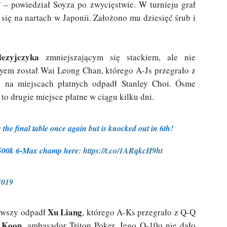
”
– powiedział Soyza po zwycięstwie. W turnieju grał
 się na nartach w Japonii. Założono mu dziesięć śrub i
ezyjczyka
zmniejszającym się stackiem, ale nie
oyem został Wai Leong Chan, którego A-Js przegrało z
 na miejscach płatnych odpadł Stanley Choi. Ósme
to drugie miejsce płatne w ciągu kilku dni.
he final table once again but is knocked out in 6th!
 500k 6-Max champ here:
https://t.co/1ARqkcH9ht
2019
Xu Liang
rwszy odpadł
, którego A-Ks przegrało z Q-Q
 Koon
, ambasador Triton Poker. Jego Q-10o nie dało