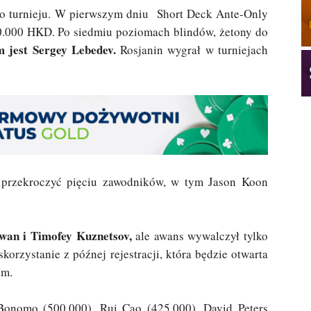
go turnieju. W pierwszym dniu Short Deck Ante-Only
.000 HKD. Po siedmiu poziomach blindów, żetony do
 jest Sergey Lebedev.
Rosjanin wygrał w turniejach
j przekroczyć pięciu zawodników, w tym Jason Koon
wan i Timofey Kuznetsov,
ale awans wywalczył tylko
korzystanie z późnej rejestracji, która będzie otwarta
ym.
Bonomo (500.000), Rui Cao (425.000), David Peters