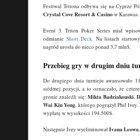
Festiwal Tritona odbywa się na Cyprze 
Crystal Cove Resort & Casino
w Karawas.
Event 3. Triton Poker Series miał wpis
odmianie
Short Deck.
Na listach startow
nagród urosła do nieco ponad 3,7 mln$.
Przebieg gry w drugim dniu tu
Do drugiego dnia turnieju awansowało 11 
siódmej pozycji, a to oznaczało, że czte
Mikta Badziakouski
D
gronie znaleźli się:
,
Wai Kin
Yong
, którego pogrążył Phil Ive
wypłatę w wysokości 194.500$.
Ivana Leowa
Następnie Ivey wyeliminował