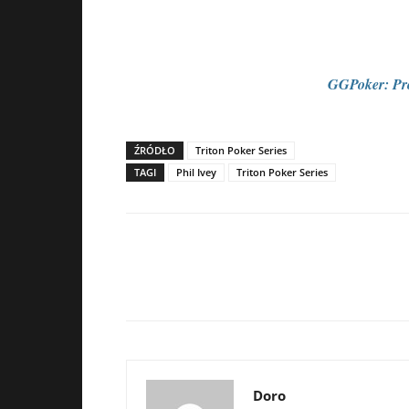
GGPoker: Pro
ŹRÓDŁO
Triton Poker Series
TAGI
Phil Ivey
Triton Poker Series
Doro