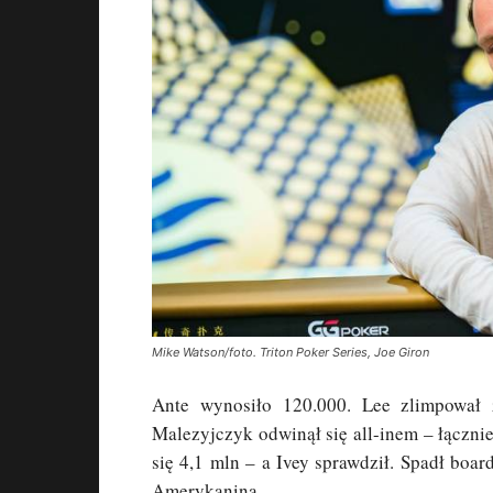
Mike Watson/foto. Triton Poker Series, Joe Giron
Ante wynosiło 120.000. Lee zlimpował
Malezyjczyk odwinął się all-inem – łączn
się 4,1 mln – a Ivey sprawdził. Spadł boa
Amerykanina.