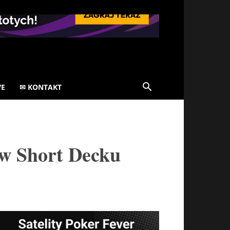
VE
✉ KONTAKT
 w Short Decku