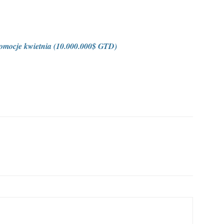
mocje kwietnia (10.000.000$ GTD)