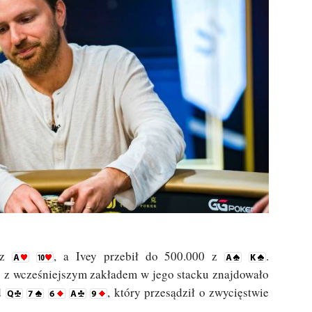
 z
, a Ivey przebił do 500.000 z
.
ie z wcześniejszym zakładem w jego stacku znajdowało
rd
, który przesądził o zwycięstwie