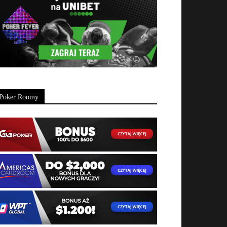
Poker Roomy