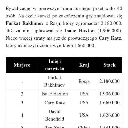
Rywalizację w pierwszym dniu turnieju przetrwało 40
osób. Na czele stawki po zakończeniu gry znajdował się
Furkat Rakhimov
z Rosji, który zgromadził 2.180.000.
Isaac Haxton
Tuż za nim uplasował się
(1.906.000).
Cary Katz
Nieco więcej straty ma już do prowadzącego
,
który ukończył dzień z wynikiem 1.660.000.
Imię i
Miejsce
Kraj
Stack
nazwisko
Furkat
1
Rosja
2.180.000
Rakhimov
2
Isaac Haxton
USA
1.906.000
3
Cary Katz
USA
1.660.000
David
4
USA
1.626.000
Benefield
5
Tan Xuan
Chiny
1.541.000