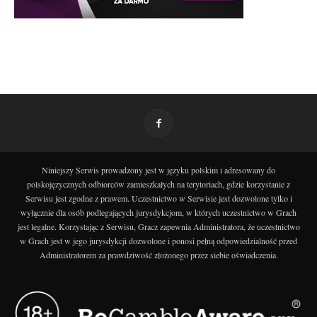
Niniejszy Serwis prowadzony jest w języku polskim i adresowany do
polskojęzycznych odbiorców zamieszkałych na terytoriach, gdzie korzystanie z
Serwisu jest zgodne z prawem. Uczestnictwo w Serwisie jest dozwolone tylko i
wyłącznie dla osób podlegających jurysdykcjom, w których uczestnictwo w Grach
jest legalne. Korzystając z Serwisu, Gracz zapewnia Administratora, że uczestnictwo
w Grach jest w jego jurysdykcji dozwolone i ponosi pełną odpowiedzialność przed
Administratorem za prawdziwość złożonego przez siebie oświadczenia.