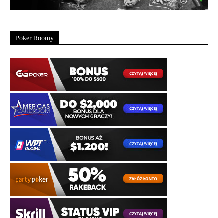
Poker Roomy