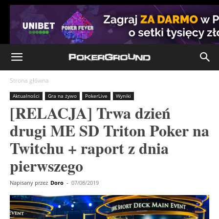
Strona główna
Aktualności
Gra na żywo
PokerLive
Wyniki
[RELACJA] Trwa dzień
drugi ME SD Triton Poker na
Twitchu + raport z dnia
pierwszego
Napisany przez
Doro
-
07/08/2019