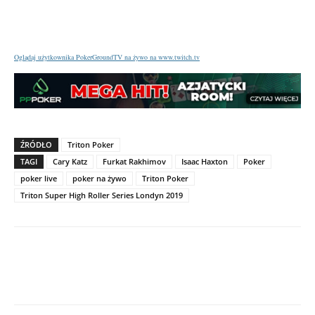
Oglądaj użytkownika PokerGroundTV na żywo na www.twitch.tv
ŹRÓDŁO
Triton Poker
TAGI
Cary Katz
Furkat Rakhimov
Isaac Haxton
Poker
poker live
poker na żywo
Triton Poker
Triton Super High Roller Series Londyn 2019