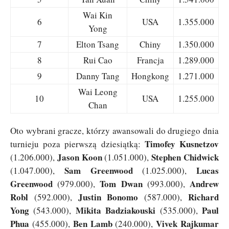
Wai Kin
6
USA
1.355.000
Yong
7
Elton Tsang
Chiny
1.350.000
8
Rui Cao
Francja
1.289.000
9
Danny Tang
Hongkong
1.271.000
Wai Leong
10
USA
1.255.000
Chan
Oto wybrani gracze, którzy awansowali do drugiego dnia
Timofey Kusnetzov
turnieju poza pierwszą dziesiątką:
Jason Koon
Stephen Chidwick
(1.206.000),
(1.051.000),
Sam Greenwood
Lucas
(1.047.000),
(1.025.000),
Greenwood
Tom Dwan
Andrew
(979.000),
(993.000),
Robl
Justin Bonomo
Richard
(592.000),
(587.000),
Yong
Mikita Badziakouski
Paul
(543.000),
(535.000),
Phua
Ben Lamb
Vivek Rajkumar
(455.000),
(240.000),