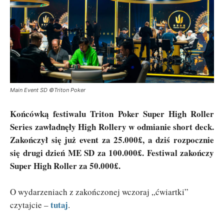
Main Event SD ©Triton Poker
Końcówką festiwalu Triton Poker Super High Roller
Series zawładnęły High Rollery w odmianie short deck.
Zakończył się już event za 25.000£, a dziś rozpocznie
się drugi dzień ME SD za 100.000£. Festiwal zakończy
Super High Roller za 50.000£.
O wydarzeniach z zakończonej wczoraj „ćwiartki”
tutaj
czytajcie –
.