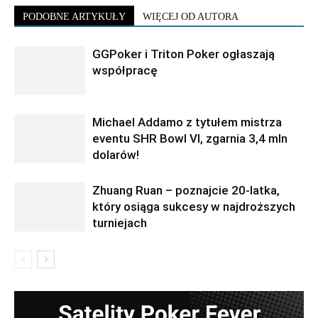
PODOBNE ARTYKUŁY
WIĘCEJ OD AUTORA
GGPoker i Triton Poker ogłaszają
współpracę
Michael Addamo z tytułem mistrza
eventu SHR Bowl VI, zgarnia 3,4 mln
dolarów!
Zhuang Ruan – poznajcie 20-latka,
który osiąga sukcesy w najdroższych
turniejach