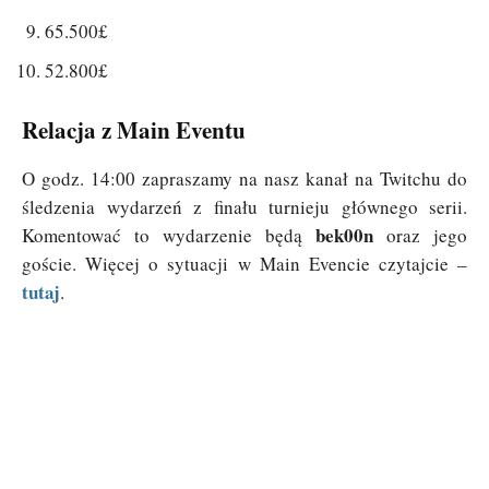
65.500£
52.800£
Relacja z Main Eventu
O godz. 14:00 zapraszamy na nasz kanał na Twitchu do
śledzenia wydarzeń z finału turnieju głównego serii.
bek00n
Komentować to wydarzenie będą
oraz jego
goście. Więcej o sytuacji w Main Evencie czytajcie –
tutaj
.