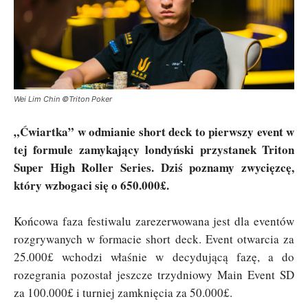
Wei Lim Chin ©Triton Poker
„Ćwiartka” w odmianie short deck to pierwszy event w
tej formule zamykający londyński przystanek Triton
Super High Roller Series. Dziś poznamy zwycięzcę,
który wzbogaci się o 650.000£.
Końcowa faza festiwalu zarezerwowana jest dla eventów
rozgrywanych w formacie short deck. Event otwarcia za
25.000£ wchodzi właśnie w decydującą fazę, a do
rozegrania pozostał jeszcze trzydniowy Main Event SD
za 100.000£ i turniej zamknięcia za 50.000£.