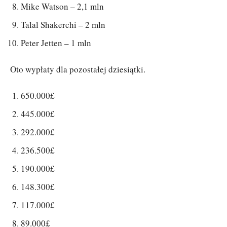
Mike Watson – 2,1 mln
Talal Shakerchi – 2 mln
Peter Jetten – 1 mln
Oto wypłaty dla pozostałej dziesiątki.
650.000£
445.000£
292.000£
236.500£
190.000£
148.300£
117.000£
89.000£