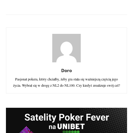
Doro
Pasjonat pokera, który chciałby, żeby gra stała się ważniejszą częścią jego
życia. Wybrał się w drogę z NL2 do NL100. Czy kiedyś zrealizuje swój cel?