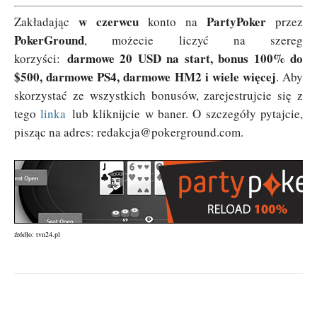
w czerwcu
PartyPoker
Zakładając
konto na
przez
PokerGround
, możecie liczyć na szereg
darmowe 20 USD na start, bonus 100% do
korzyści:
$500, darmowe PS4, darmowe HM2 i wiele więcej
. Aby
skorzystać ze wszystkich bonusów, zarejestrujcie się z
tego
linka
lub kliknijcie w baner. O szczegóły pytajcie,
pisząc na adres:
redakcja@pokerground.com
.
źródło: tvn24.pl