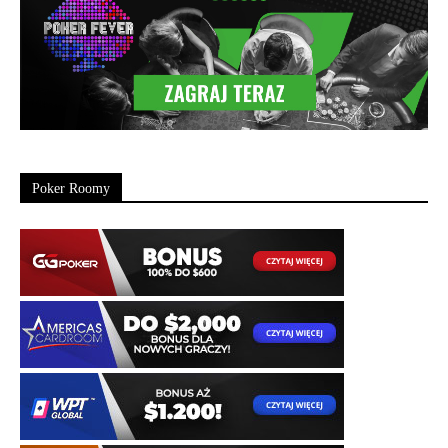
Poker Roomy