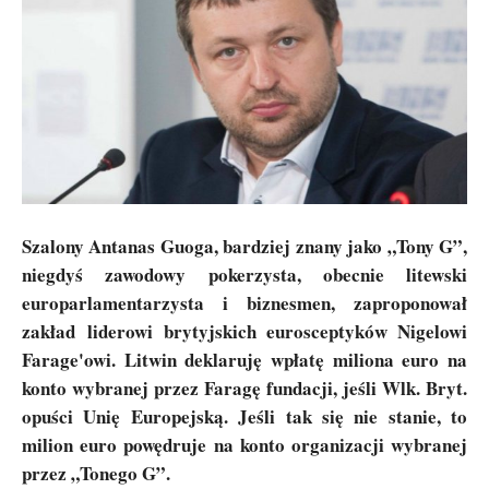
Szalony Antanas Guoga, bardziej znany jako „Tony G”,
niegdyś zawodowy pokerzysta, obecnie litewski
europarlamentarzysta i biznesmen, zaproponował
zakład liderowi brytyjskich eurosceptyków Nigelowi
Farage'owi. Litwin deklaruję wpłatę miliona euro na
konto wybranej przez Faragę fundacji, jeśli Wlk. Bryt.
opuści Unię Europejską. Jeśli tak się nie stanie, to
milion euro powędruje na konto organizacji wybranej
przez „Tonego G”.