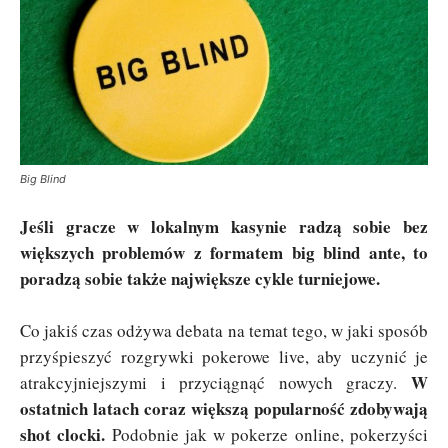
Big Blind
Jeśli gracze w lokalnym kasynie radzą sobie bez
większych problemów z formatem big blind ante, to
poradzą sobie także największe cykle turniejowe.
Co jakiś czas odżywa debata na temat tego, w jaki sposób
przyśpieszyć rozgrywki pokerowe live, aby uczynić je
W
atrakcyjniejszymi i przyciągnąć nowych graczy.
ostatnich latach coraz większą popularność zdobywają
shot clocki.
Podobnie jak w pokerze online, pokerzyści