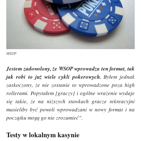
WSOP
Jestem zadowolony, że WSOP wprowadza ten format, tak
jak robi to już wiele cykli pokerowych.
Byłem jednak
zaskoczony, że nie zostanie to wprowadzone poza high
rollerami. Popytałem [graczy] i ogólne wrażenie wydaje
się takie, że na niższych stawkach gracze rekreacyjni
musieliby być powoli wprowadzani w nowy format i na
początku mogą go nie zrozumieć”.
Testy w lokalnym kasynie