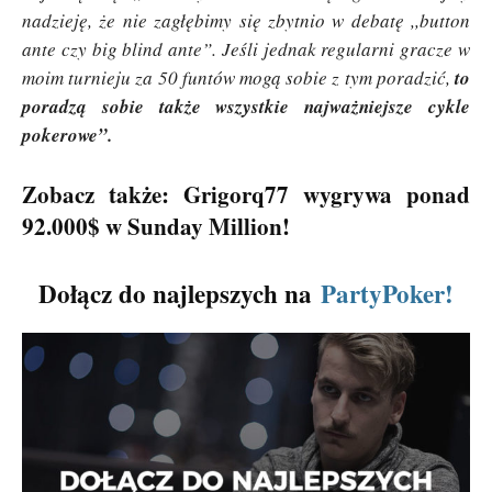
nadzieję, że nie zagłębimy się zbytnio w debatę ,,button
ante czy big blind ante”. Jeśli jednak regularni gracze w
moim turnieju za 50 funtów mogą sobie z tym poradzić,
to
poradzą sobie także wszystkie najważniejsze cykle
pokerowe”.
Zobacz także:
Grigorq77 wygrywa ponad
92.000$ w Sunday Million!
Dołącz do najlepszych na
PartyPoker!