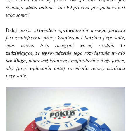
sytuacja ,,dead button”- ale 99 procent przypadków jest
taka sama”.
Dalej pisze:
,,Powodem wprowadzenia nowego formatu
jest zmniejszenie pracy krupierom i ludziom przy stole,
żeby można było rozegrać więcej rozdań.
To
zadziwiające, że wprowadzenie tego rozwiązania trwało
tak długo,
ponieważ krupierzy mają obecnie dużo pracy,
aby [przy wpłacaniu ante] rozmienić żetony każdemu
przy stole.