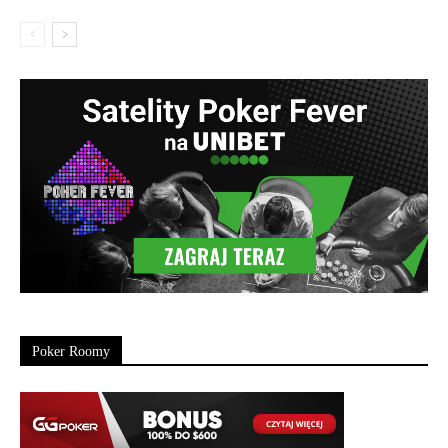
Poker Roomy