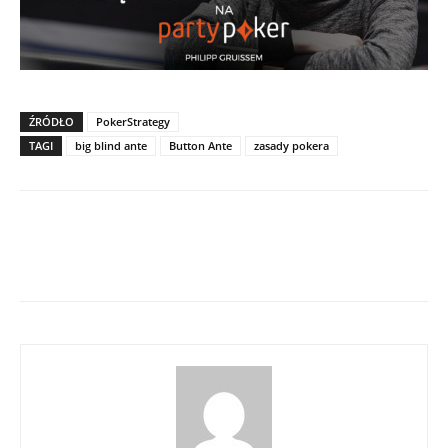
ŹRÓDŁO
PokerStrategy
TAGI
big blind ante
Button Ante
zasady pokera