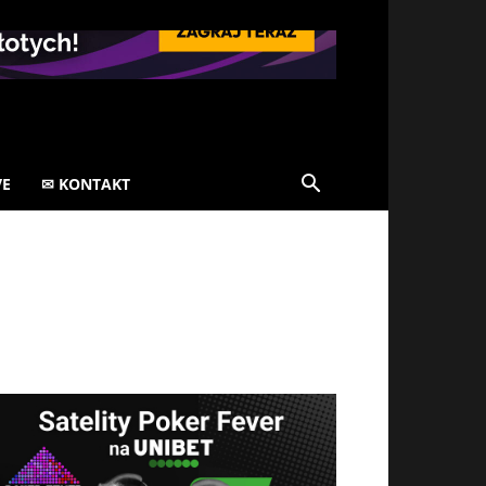
VE
✉ KONTAKT