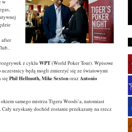
ę w
egas,
tatywnej
ędzie
 after
lub..
WPT
 rozgrywek z cyklu
(World Poker Tour). Wpisowe
go uczestnicy będą mogli zmierzyć się ze światowymi
Phil Hellmuth, Mike Sexton
Antonio
a się
oraz
d okiem samego mistrza Tigera Woods’a, natomiast
. Cały uzyskany dochód zostanie przekazany na rzecz