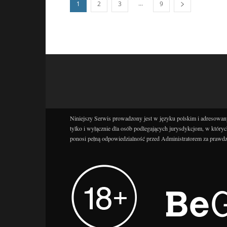
...
1
2
3
9
Niniejszy Serwis prowadzony jest w języku polskim i adresowany
tylko i wyłącznie dla osób podlegających jurysdykcjom, w któryc
ponosi pełną odpowiedzialność przed Administratorem za prawdz