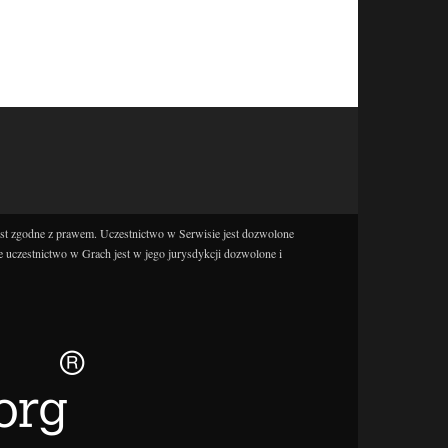
est zgodne z prawem. Uczestnictwo w Serwisie jest dozwolone
e uczestnictwo w Grach jest w jego jurysdykcji dozwolone i