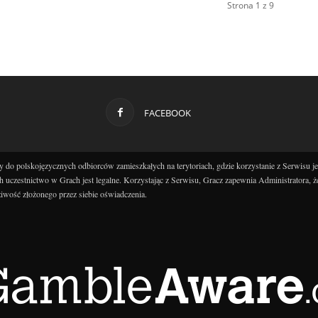
Strona 1 z 9
FACEBOOK
 do polskojęzycznych odbiorców zamieszkałych na terytoriach, gdzie korzystanie z Serwisu j
h uczestnictwo w Grach jest legalne. Korzystając z Serwisu, Gracz zapewnia Administratora, ż
iwość złożonego przez siebie oświadczenia.