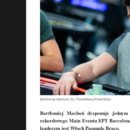
Bartłomiej Machoń, fot. PokerNews/PokerStars
Bartłomiej Machoń dysponuje jednym
rekordowego Main Eventu EPT Barcelona. 
leaderem jest Włoch Pasquale Braco.