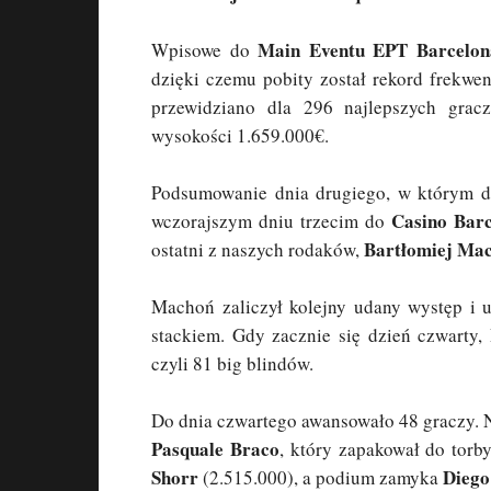
Main Eventu EPT Barcelon
Wpisowe do
dzięki czemu pobity został rekord frekwen
przewidziano dla 296 najlepszych grac
wysokości 1.659.000€.
Podsumowanie dnia drugiego, w którym do
Casino Bar
wczorajszym dniu trzecim do
Bartłomiej Ma
ostatni z naszych rodaków,
Machoń zaliczył kolejny udany występ i
stackiem. Gdy zacznie się dzień czwarty,
czyli 81 big blindów.
Do dnia czwartego awansowało 48 graczy. Na
Pasquale Braco
, który zapakował do torb
Shorr
Diego
(2.515.000), a podium zamyka