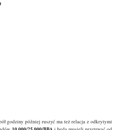
0
pół godziny później ruszyć ma też relacja z odkrytymi
10.000/25.000/BBA
indów
i będą musieli przetrwać od