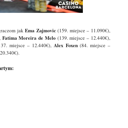
Ema Zajmovic
 graczom jak
(159. miejsce – 11.090€),
Fatima Moreira de Melo
,
(139. miejsce – 12.440€),
Alex Foxen
37. miejsce – 12.440€),
(84. miejsce –
 20.340€).
artym: