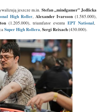
Stefan „mindgamer” Jedlicka
walizują jeszcze m.in.
nal High Roller
Alexander Ivarsson
,
(1.585.000),
ton
EPT National
(1.205.000), triumfator eventu
,
Super High Rollera
Sergi Reixach
ca
,
(430.000).