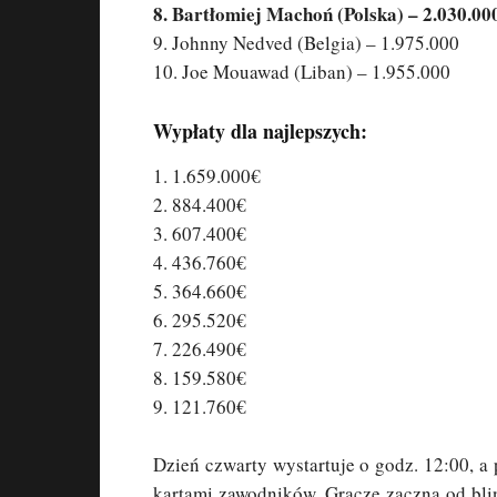
8. Bartłomiej Machoń (Polska) – 2.030.00
9. Johnny Nedved (Belgia) – 1.975.000
10. Joe Mouawad (Liban) – 1.955.000
Wypłaty dla najlepszych:
1. 1.659.000€
2. 884.400€
3. 607.400€
4. 436.760€
5. 364.660€
6. 295.520€
7. 226.490€
8. 159.580€
9. 121.760€
Dzień czwarty wystartuje o godz. 12:00, a 
kartami zawodników. Gracze zaczną od bl