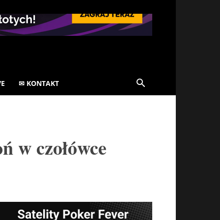
VE
✉ KONTAKT
ń w czołówce