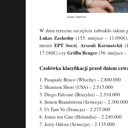
Isaac Haxton
W dniu trzecim szczęścia zabrakło takim
Lukas Zaskodny
(155. miejsce – 11.090€)
EPT Soczi
Arsenii Karmatckii
mistrz
,
(1
Griffin Benger
17.160€) czy
(56. miejsce –
Czołówka klasyfikacji przed dniem czw
1. Pasquale Braco (Włochy) – 2.800.000
2. Shannon Shorr (USA) – 2.515.000
3. Diego Falcone (Brazylia) – 2.310.000
4. Simon Brandstrom (Szwecja) – 2.300.000
5. Ut Tam Vo (Francja) – 2.275.000
6. Jonas ten Cate (Holandia) – 2.240.000
7. Jerry Odeen (Szwecja) – 2.135.000