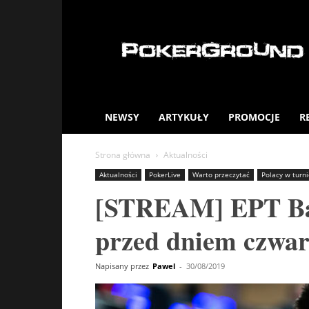
PokerGround.com
NEWSY
ARTYKUŁY
PROMOCJE
R
Strona główna
Aktualności
Aktualności
PokerLive
Warto przeczytać
Polacy w turn
[STREAM] EPT Bar
przed dniem czwa
Napisany przez
Pawel
-
30/08/2019