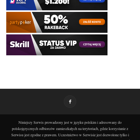
Niniejszy Serwis prowadzony jest w języku polskim i adresowany do
polskojęzycznych odbiorców zamieszkałych na terytoriach, gdzie korzystanie z
Serwisu jest zgodne z prawem. Uczestnictwo w Serwisie jest dozwolone tylko i