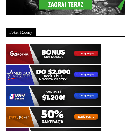
Poker Roomy