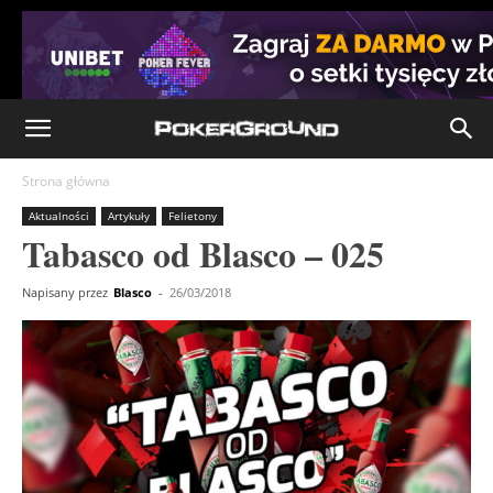
Strona główna
Aktualności
Artykuły
Felietony
Tabasco od Blasco – 025
Napisany przez
Blasco
-
26/03/2018