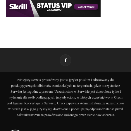
Niniejszy Serwis prowadzony jest w języku polskim i adresowany do
polskojęzycznych odbiorców zamieszkałych na terytoriach, gdzie korzystanie z
Serwisu jest zgodne z prawem. Uczestnictwo w Serwisie jest dozwolone tylko i
wyłącznie dla osób podlegających jurysdykcjom, w których uczestnictwo w Grach
jest legalne. Korzystając z Serwisu, Gracz zapewnia Administratora, że uczestnictwo
w Grach jest w jego jurysdykcji dozwolone i ponosi pełną odpowiedzialność przed
Administratorem za prawdziwość złożonego przez siebie oświadczenia.