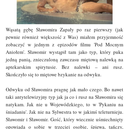
Wąsatą gębę Sławomira Zapały po raz pierwszy (jak
pewnie również większość z Was) miałem przyjemność
zobaczyć w jednym z epizodów filmu 'Pod Mocnym
Aniołem'. Sławomir wystąpił tam jako typ, który puka
jedną panią, znieczuloną zawczasu miętową nalewką na
aptekarskim spirytusie. Bez nalewki – ani rusz.
Skończyło się to miętowe bzykanie na odwyku.
Odwyku od Sławomira pragnę jak mało czego. Bo nawet
taki antytelewizyjny typ jak ja co i rusz na Sławomira się
natykam. Jak nie u Wojewódzkiego, to w 'Pykaniu na
śniadaniu'. Jak nie na Sylwestra to w jakimś teleturnieju.
Sławomir i Sławomir. Gość, który wiecznie uśmiechnięty
opowiada o sobie w trzeciej osobie, śpiewa, tańczy,