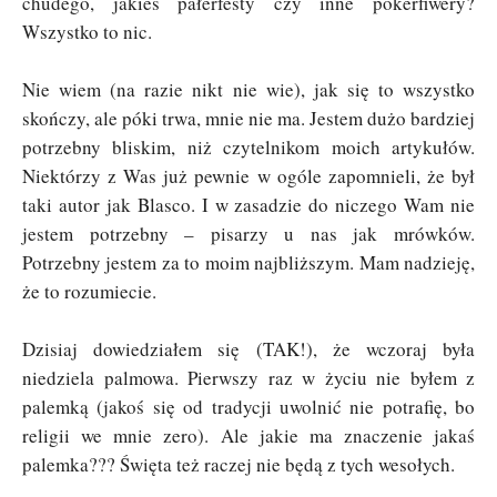
chudego, jakieś pałerfesty czy inne pokerfiwery?
Wszystko to nic.
Nie wiem (na razie nikt nie wie), jak się to wszystko
skończy, ale póki trwa, mnie nie ma. Jestem dużo bardziej
potrzebny bliskim, niż czytelnikom moich artykułów.
Niektórzy z Was już pewnie w ogóle zapomnieli, że był
taki autor jak Blasco. I w zasadzie do niczego Wam nie
jestem potrzebny – pisarzy u nas jak mrówków.
Potrzebny jestem za to moim najbliższym. Mam nadzieję,
że to rozumiecie.
Dzisiaj dowiedziałem się (TAK!), że wczoraj była
niedziela palmowa. Pierwszy raz w życiu nie byłem z
palemką (jakoś się od tradycji uwolnić nie potrafię, bo
religii we mnie zero). Ale jakie ma znaczenie jakaś
palemka??? Święta też raczej nie będą z tych wesołych.