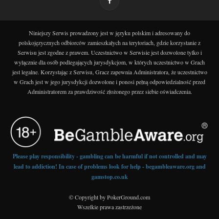
Niniejszy Serwis prowadzony jest w języku polskim i adresowany do
polskojęzycznych odbiorców zamieszkałych na terytoriach, gdzie korzystanie z
Serwisu jest zgodne z prawem. Uczestnictwo w Serwisie jest dozwolone tylko i
wyłącznie dla osób podlegających jurysdykcjom, w których uczestnictwo w Grach
jest legalne. Korzystając z Serwisu, Gracz zapewnia Administratora, że uczestnictwo
w Grach jest w jego jurysdykcji dozwolone i ponosi pełną odpowiedzialność przed
Administratorem za prawdziwość złożonego przez siebie oświadczenia.
Please play responsibility - gambling can be harmful if not controlled and may
lead to addiction! In case of problems look for help - begambleaware.org and
gamstop.co.uk
© Copyright by PokerGround.com
Wszelkie prawa zastrzeżone