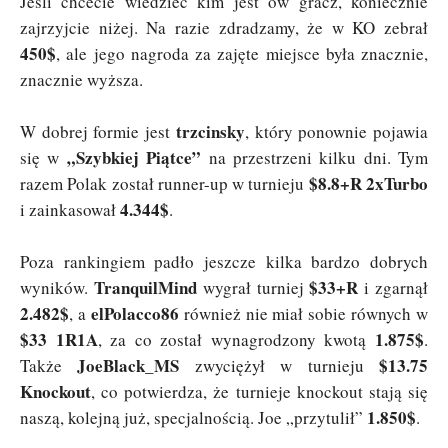
Jeśli chcecie wiedzieć kim jest ów gracz, koniecznie
zajrzyjcie niżej. Na razie zdradzamy, że w KO zebrał
450$
, ale jego nagroda za zajęte miejsce była znacznie,
znacznie wyższa.
trzcinsky
W dobrej formie jest
, który ponownie pojawia
„Szybkiej Piątce”
się w
na przestrzeni kilku dni. Tym
$8.8+R 2xTurbo
razem Polak został runner-up w turnieju
4.344$
i zainkasował
.
Poza rankingiem padło jeszcze kilka bardzo dobrych
TranquilMind
$33+R
wyników.
wygrał turniej
i zgarnął
2.482$
elPolacco86
, a
również nie miał sobie równych w
$33 1R1A
1.875$
, za co został wynagrodzony kwotą
.
JoeBlack_MS
$13.75
Także
zwyciężył w turnieju
Knockout
, co potwierdza, że turnieje knockout stają się
1.850$
naszą, kolejną już, specjalnością. Joe „przytulił”
.