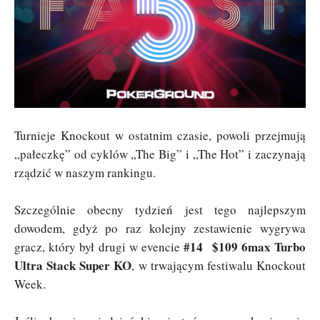
Turnieje Knockout w ostatnim czasie, powoli przejmują
„pałeczkę” od cyklów „The Big” i „The Hot” i zaczynają
rządzić w naszym rankingu.
Szczególnie obecny tydzień jest tego najlepszym
dowodem, gdyż po raz kolejny zestawienie wygrywa
#14 $109 6max Turbo
gracz, który był drugi w evencie
Ultra Stack Super KO
, w trwającym festiwalu Knockout
Week.