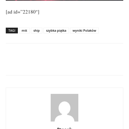
[ad id=”22180″]
TAGI
mtt
ship
szybka piątka
wyniki Polaków