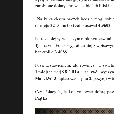
zarobione dolary sprawić sobie lub bliski
Na kilka ekstra paczek będzie mógł sobi
$215 Turbo
4.960$
turnieju
i zainkasował
.
Po raz kolejny w naszym rankingu zawitał
Tym razem Polak wygrał turniej z wpisow
3.408$
bankroll o
.
Poza zestawieniem, ale również z świet
1.miejsce
$8.8 1R1A
w
i za swój wyczy
MarekW13
2. pozycji
, uplasował się na
w t
Czy Polacy będą kontynuować dobrą pass
Piątka”
.