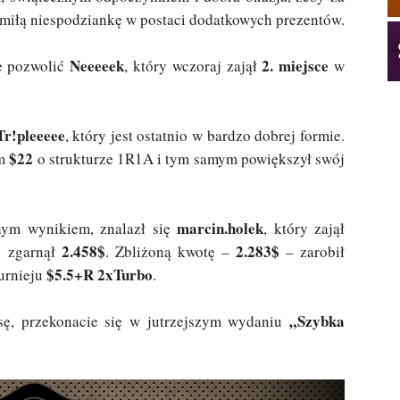
m miłą niespodziankę w postaci dodatkowych prezentów.
Neeeeek
2. miejsce
e pozwolić
, który wczoraj zajął
w
Tr!pleeeee
, który jest ostatnio w bardzo dobrej formie.
$22
ym
o strukturze 1R1A i tym samym powiększył swój
marcin.holek
nym wynikiem, znalazł się
, który zajął
2.458$
2.283$
n zgarnął
. Zbliżoną kwotę –
– zarobił
$5.5+R 2xTurbo
urnieju
.
„Szybka
ę, przekonacie się w jutrzejszym wydaniu