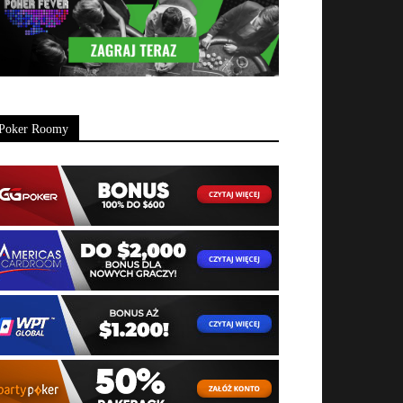
Poker Roomy