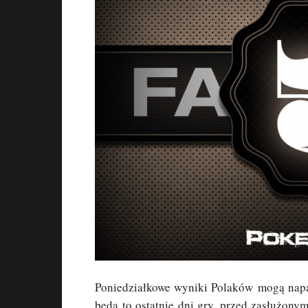
Poniedziałkowe wyniki Polaków mogą nap
będą to ostatnie dni gry, przed zasłużon