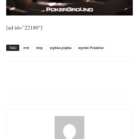
[ad id=”22180″]
TAGI
mtt
ship
szybka piątka
wyniki Polaków