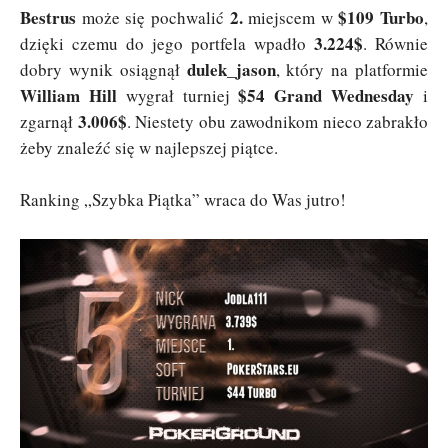
Bestrus
2.
$109 Turbo
może się pochwalić
miejscem w
,
3.224$
dzięki czemu do jego portfela wpadło
. Równie
dulek_jason
dobry wynik osiągnął
, który na platformie
William Hill
$54 Grand Wednesday
wygrał turniej
i
3.006$
zgarnął
. Niestety obu zawodnikom nieco zabrakło
żeby znaleźć się w najlepszej piątce.
Ranking „Szybka Piątka” wraca do Was jutro!