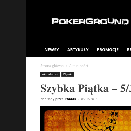
PokerGround.com
NEWSY
ARTYKUŁY
PROMOCJE
R
Strona główna
Aktualności
Aktualności
Wyniki
Szybka Piątka – 5/
Napisany przez
Ptaaak
-
06/03/2015