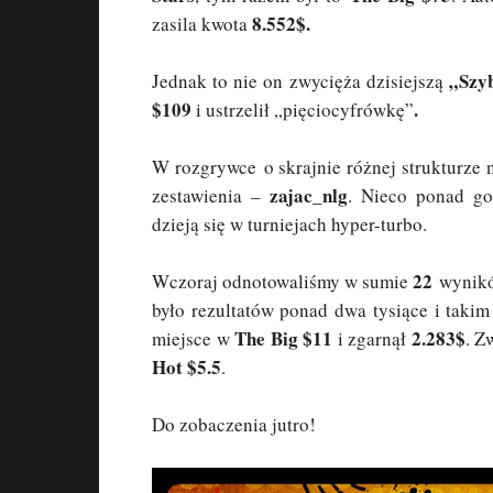
8.552$.
zasila kwota
„Szy
Jednak to nie on zwycięża dzisiejszą
$109
.
i ustrzelił „pięciocyfrówkę”
W rozgrywce o skrajnie różnej strukturze
zajac_nlg
zestawienia –
. Nieco ponad go
dzieją się w turniejach hyper-turbo.
22
Wczoraj odnotowaliśmy w sumie
wyników
było rezultatów ponad dwa tysiące i taki
The Big $11
2.283$
miejsce w
i zgarnął
. Z
Hot $5.5
.
Do zobaczenia jutro!