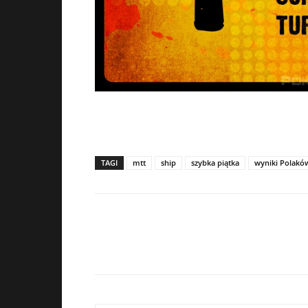
TAGI
mtt
ship
szybka piątka
wyniki Polakó