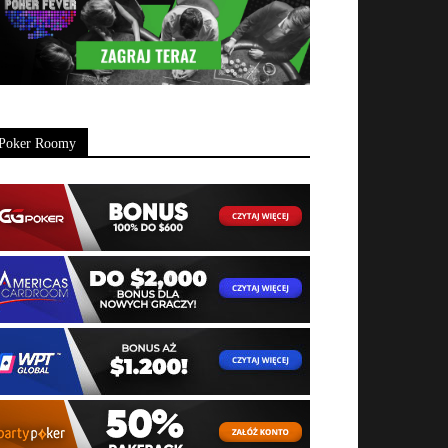
Poker Roomy