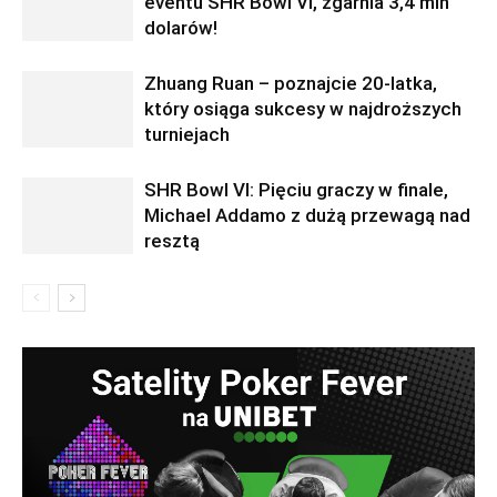
eventu SHR Bowl VI, zgarnia 3,4 mln
dolarów!
Zhuang Ruan – poznajcie 20-latka,
który osiąga sukcesy w najdroższych
turniejach
SHR Bowl VI: Pięciu graczy w finale,
Michael Addamo z dużą przewagą nad
resztą