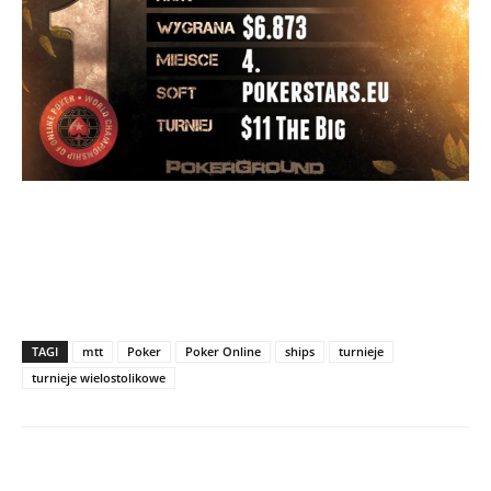
TAGI
mtt
Poker
Poker Online
ships
turnieje
turnieje wielostolikowe