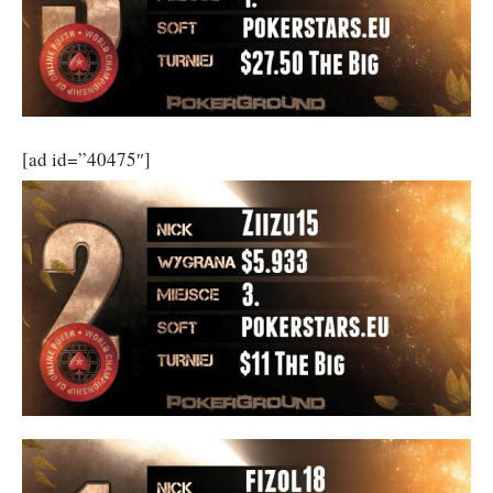
[ad id=”40475″]