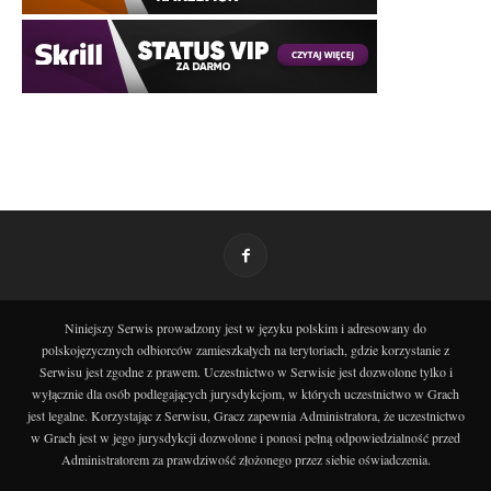
Niniejszy Serwis prowadzony jest w języku polskim i adresowany do
polskojęzycznych odbiorców zamieszkałych na terytoriach, gdzie korzystanie z
Serwisu jest zgodne z prawem. Uczestnictwo w Serwisie jest dozwolone tylko i
wyłącznie dla osób podlegających jurysdykcjom, w których uczestnictwo w Grach
jest legalne. Korzystając z Serwisu, Gracz zapewnia Administratora, że uczestnictwo
w Grach jest w jego jurysdykcji dozwolone i ponosi pełną odpowiedzialność przed
Administratorem za prawdziwość złożonego przez siebie oświadczenia.