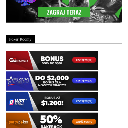
Poker Roomy