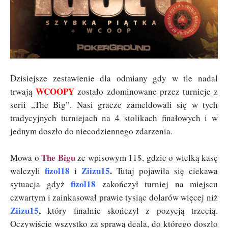
Dzisiejsze zestawienie dla odmiany gdy w tle nadal
WCOOPY
trwają
zostało zdominowane przez turnieje z
serii „The Big”. Nasi gracze zameldowali się w tych
tradycyjnych turniejach na 4 stolikach finałowych i w
jednym doszło do niecodziennego zdarzenia.
The Bigu
Mowa o
ze wpisowym 11$, gdzie o wielką kasę
fizol18
Ziizu15
.
walczyli
i
Tutaj pojawiła się ciekawa
fizol18
sytuacja gdyż
zakończył turniej na miejscu
czwartym i zainkasował prawie tysiąc dolarów więcej niż
Ziizu15
,
który finalnie skończył z pozycją trzecią.
Oczywiście wszystko za sprawą deala, do którego doszło