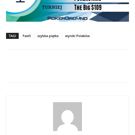
TAGI
Fast5
szybka piątka
wyniki Polaków