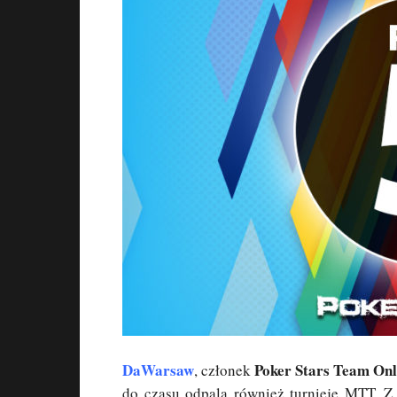
DaWarsaw
Poker Stars Team Onl
, członek
do czasu odpala również turnieje MTT. Z r