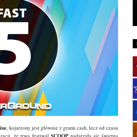
ine
, kojarzony jest głównie z grami cash, lecz od czasu
SCOOP
acji, że trwa festiwal
nadarzyła się świetna