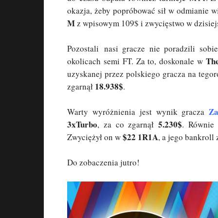
okazja, żeby popróbować sił w odmianie wi
M
z wpisowym 109$ i zwycięstwo w dzisiej
Pozostali nasi gracze nie poradzili so
Th
okolicach semi FT. Za to, doskonale w
uzyskanej przez polskiego gracza na tegor
18.938$
zgarnął
.
Za
Warty wyróżnienia jest wynik gracza
3xTurbo
5.230$
, za co zgarnął
. Równie
$22 1R1A
Zwyciężył on w
, a jego bankroll
Do zobaczenia jutro!