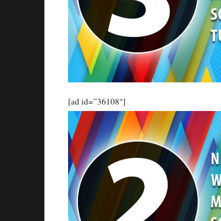
[ad id=”36108″]