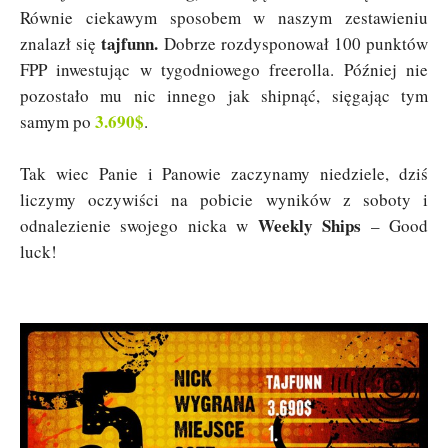
Równie ciekawym sposobem w naszym zestawieniu
tajfunn.
znalazł się
Dobrze rozdysponował 100 punktów
FPP inwestując w tygodniowego freerolla. Później nie
pozostało mu nic innego jak shipnąć, sięgając tym
3.690$
samym po
.
Tak wiec Panie i Panowie zaczynamy niedziele, dziś
liczymy oczywiści na pobicie wyników z soboty i
Weekly Ships
odnalezienie swojego nicka w
– Good
luck!