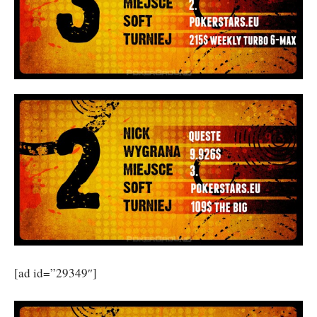
[ad id=”29349″]