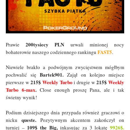
200tysiecy PLN
Prawie
urwali minionej nocy
FAST5
bohaterowie naszego codziennego rankingu
.
Niewiele brakło a podwójnym zwycięstwem mógłbym
Bartek901.
pochwalić się
Zajął on kolejno miejsce
215$
Weekly Turbo
215$
Weekly
pierwsze w
i drugie w
Turbo 6-max
.
Close enough proszę Pana, ale i tak
świetny wynik!
Podium dzisiejszego dnia przypada również graczowi o
queste.
nicku
Pozytywnym akcentem zakończył on
109$ the Big,
9926$.
turniej –
inkasując za 3 lokatę