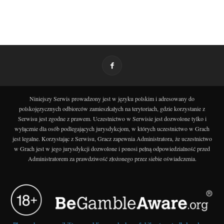
Niniejszy Serwis prowadzony jest w języku polskim i adresowany do
polskojęzycznych odbiorców zamieszkałych na terytoriach, gdzie korzystanie z
Serwisu jest zgodne z prawem. Uczestnictwo w Serwisie jest dozwolone tylko i
wyłącznie dla osób podlegających jurysdykcjom, w których uczestnictwo w Grach
jest legalne. Korzystając z Serwisu, Gracz zapewnia Administratora, że uczestnictwo
w Grach jest w jego jurysdykcji dozwolone i ponosi pełną odpowiedzialność przed
Administratorem za prawdziwość złożonego przez siebie oświadczenia.