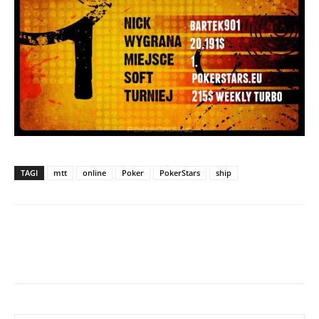
TAGI
mtt
online
Poker
PokerStars
ship