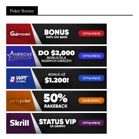
Poker Roomy