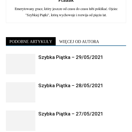
Ptaaak
Emerytowany gracz, który jeszcze od czasu do czasu lubi poklikać. Ojciec
"Szybkiej Piątki", którą wychowuje i rozwija od pięciu lat.
PODOBNE ARTYKUŁY
WIĘCEJ OD AUTORA
Szybka Piątka – 29/05/2021
Szybka Piątka – 28/05/2021
Szybka Piątka – 27/05/2021