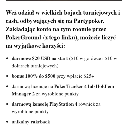
Weź udział w wielkich bojach turniejowych i
cash, odbywających się na Partypoker.
Zakładając konto na tym roomie przez
PokerGround (
z tego linku
), możecie liczyć
na wyjątkowe korzyści:
darmowe $20 USD na start
($10 w gotówce i $10 w
dolarach turniejowych)
bonus 100% do $500
przy wpłacie $25+
PokerTracker 4 lub Hold’em
darmową licencję na
Manager 2
za wyrobione punkty
darmową konsolę PlayStation 4
również za
wyrobione punkty
rakeback
unikalny