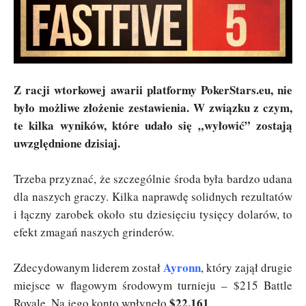
Z racji wtorkowej awarii platformy PokerStars.eu, nie
było możliwe złożenie zestawienia. W związku z czym,
te kilka wyników, które udało się „wyłowić” zostają
uwzględnione dzisiaj.
Trzeba przyznać, że szczególnie środa była bardzo udana
dla naszych graczy. Kilka naprawdę solidnych rezultatów
i łączny zarobek około stu dziesięciu tysięcy dolarów, to
efekt zmagań naszych grinderów.
Ayronn
Zdecydowanym liderem został
, który zajął drugie
miejsce w flagowym środowym turnieju – $215 Battle
$22.161
Royale. Na jego konto wpłynęło
.