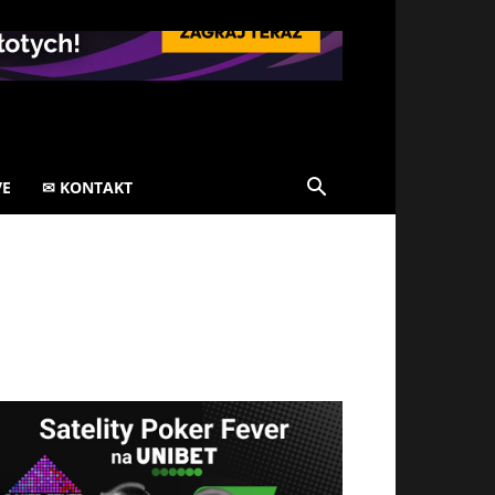
VE
✉ KONTAKT