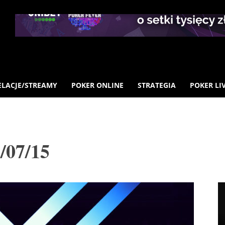
ELACJE/STREAMY
POKER ONLINE
STRATEGIA
POKER LI
/07/15