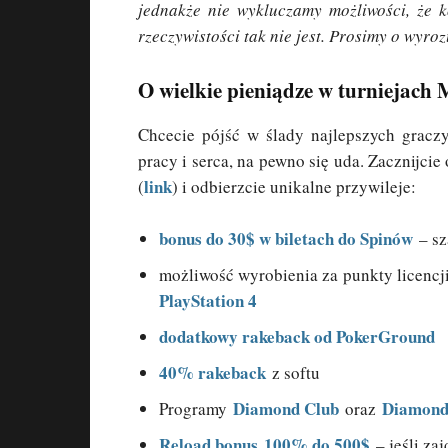
jednakże nie wykluczamy możliwości, że
rzeczywistości tak nie jest. Prosimy o wyro
O wielkie pieniądze w turniejach
Chcecie pójść w ślady najlepszych gracz
pracy i serca, na pewno się uda. Zacznijcie
link
(
) i odbierzcie unikalne przywileje:
bonus do 30$ w biletach do Spinów
– sz
możliwość wyrobienia za punkty licencj
PlayStation 4
dodatkowy rakeback od PokerGround
40% rakeback
z softu
Diamond Club
Diamond
Programy
oraz
Reload bonus
100% do 500$
– jeśli zaj