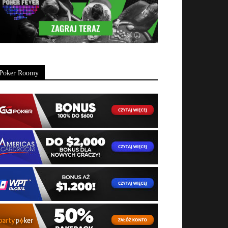
Poker Roomy