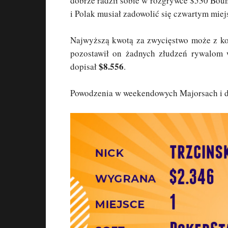
dobrze radził sobie w rozgrywce $530 Bou
i Polak musiał zadowolić się czwartym mie
Najwyższą kwotą za zwycięstwo może z kol
pozostawił on żadnych złudzeń rywalom 
$8.556
dopisał
.
Powodzenia w weekendowych Majorsach i d