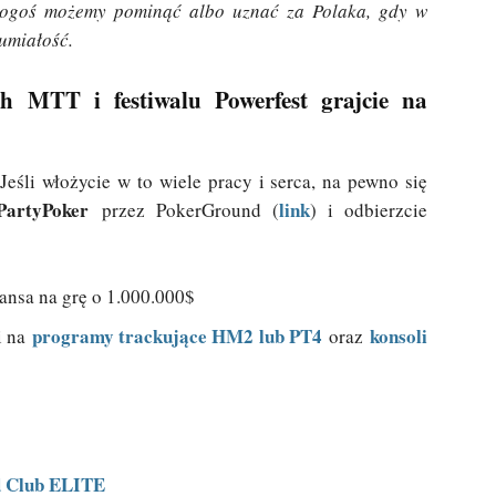
 kogoś możemy pominąć albo uznać za Polaka, gdy w
zumiałość.
ch MTT i festiwalu Powerfest grajcie na
Jeśli włożycie w to wiele pracy i serca, na pewno się
PartyPoker
link
przez PokerGround (
) i odbierzcie
ansa na grę o 1.000.000$
programy trackujące HM2 lub PT4
konsoli
i na
oraz
 Club ELITE