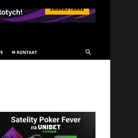
VE
✉ KONTAKT