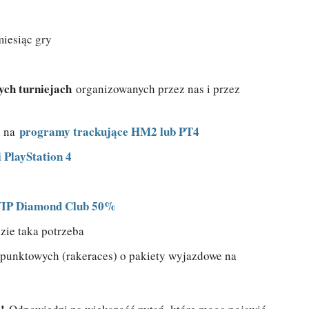
iesiąc gry
ych turniejach
organizowanych przez nas i przez
programy trackujące HM2 lub PT4
i na
i PlayStation 4
IP Diamond Club 50%
dzie taka potrzeba
 punktowych (rakeraces) o pakiety wyjazdowe na