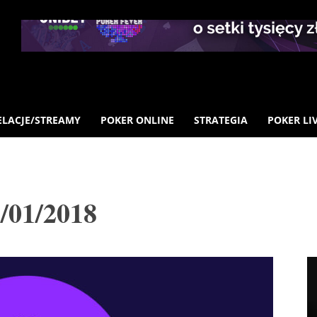
ELACJE/STREAMY
POKER ONLINE
STRATEGIA
POKER LI
/01/2018