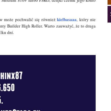
eju Medium $109 Turbo PSKO, dzięki czemu jego konto
kielbasaaa
ów może pochwalić się również
, który nie
ty Builder High Roller. Warto zauważyć, że to druga
lku dni.