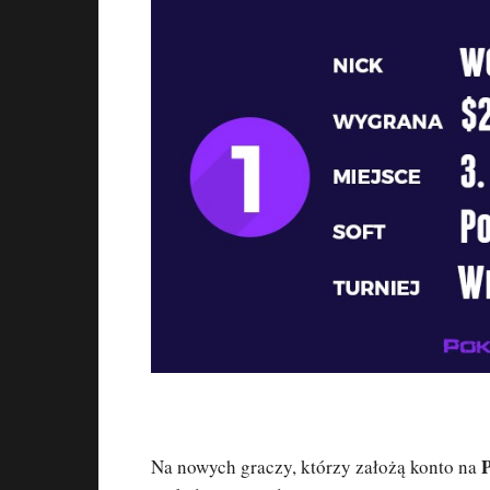
Na nowych graczy, którzy założą konto na