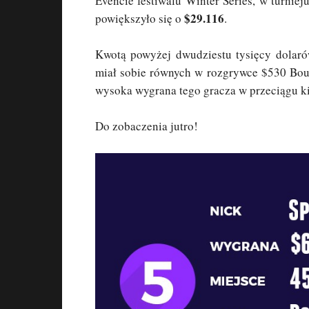
Evencie festiwalu Winter Series, w turni
$29.116
powiększyło się o
.
Kwotą powyżej dwudziestu tysięcy dolar
miał sobie równych w rozgrywce $530 Boun
wysoka wygrana tego gracza w przeciągu ki
Do zobaczenia jutro!