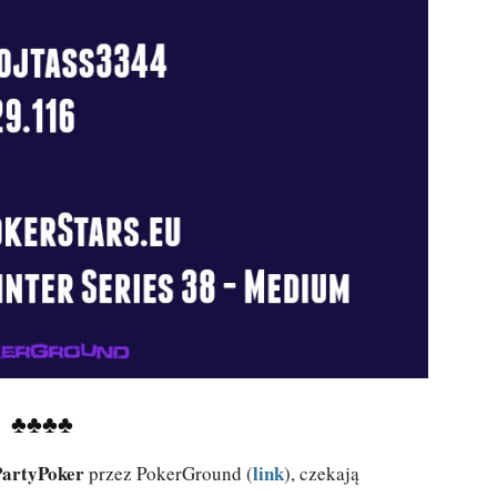
♣♣♣♣
PartyPoker
link
przez PokerGround (
), czekają