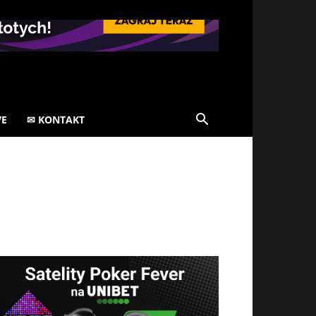
VE
✉ KONTAKT