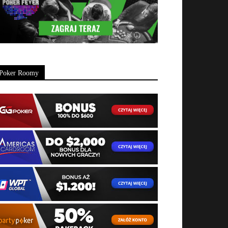
Poker Roomy