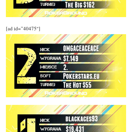
[ad id=”40475″]