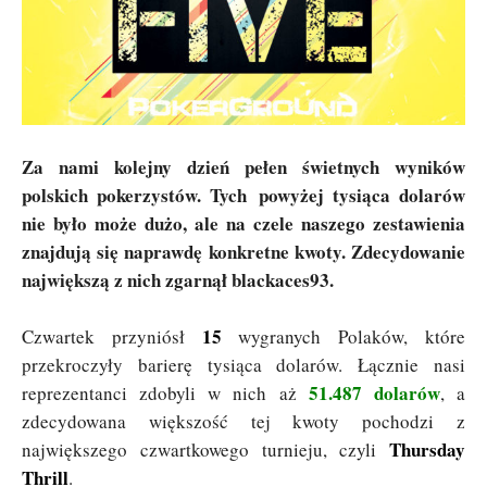
Za nami kolejny dzień pełen świetnych wyników
polskich pokerzystów. Tych powyżej tysiąca dolarów
nie było może dużo, ale na czele naszego zestawienia
znajdują się naprawdę konkretne kwoty. Zdecydowanie
największą z nich zgarnął blackaces93.
15
Czwartek przyniósł
wygranych Polaków, które
przekroczyły barierę tysiąca dolarów. Łącznie nasi
51.487 dolarów
reprezentanci zdobyli w nich aż
, a
zdecydowana większość tej kwoty pochodzi z
Thursday
największego czwartkowego turnieju, czyli
Thrill
.