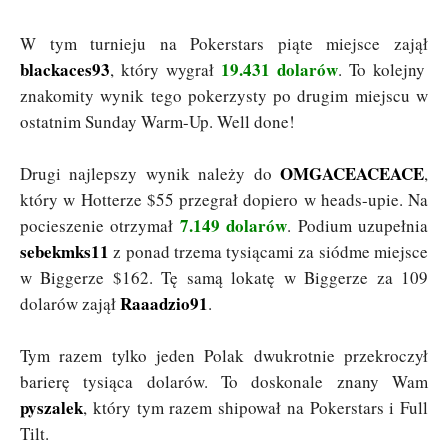
W tym turnieju na Pokerstars piąte miejsce zajął
blackaces93
19.431 dolarów
, który wygrał
. To kolejny
znakomity wynik tego pokerzysty po drugim miejscu w
ostatnim Sunday Warm-Up. Well done!
OMGACEACEACE
Drugi najlepszy wynik należy do
,
który w Hotterze $55 przegrał dopiero w heads-upie. Na
7.149 dolarów
pocieszenie otrzymał
. Podium uzupełnia
sebekmks11
z ponad trzema tysiącami za siódme miejsce
w Biggerze $162. Tę samą lokatę w Biggerze za 109
Raaadzio91
dolarów zajął
.
Tym razem tylko jeden Polak dwukrotnie przekroczył
barierę tysiąca dolarów. To doskonale znany Wam
pyszalek
, który tym razem shipował na Pokerstars i Full
Tilt.