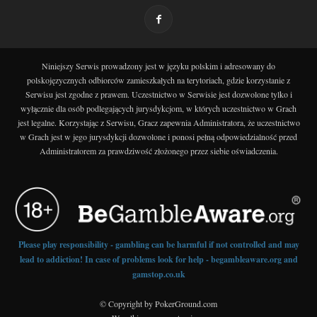
Niniejszy Serwis prowadzony jest w języku polskim i adresowany do
polskojęzycznych odbiorców zamieszkałych na terytoriach, gdzie korzystanie z
Serwisu jest zgodne z prawem. Uczestnictwo w Serwisie jest dozwolone tylko i
wyłącznie dla osób podlegających jurysdykcjom, w których uczestnictwo w Grach
jest legalne. Korzystając z Serwisu, Gracz zapewnia Administratora, że uczestnictwo
w Grach jest w jego jurysdykcji dozwolone i ponosi pełną odpowiedzialność przed
Administratorem za prawdziwość złożonego przez siebie oświadczenia.
Please play responsibility - gambling can be harmful if not controlled and may
lead to addiction! In case of problems look for help - begambleaware.org and
gamstop.co.uk
© Copyright by PokerGround.com