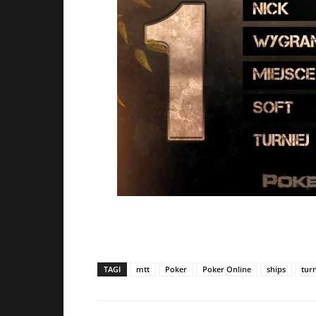
TAGI
mtt
Poker
Poker Online
ships
turn