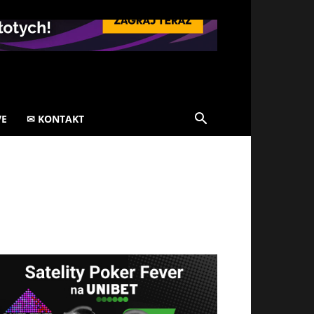
VE
✉ KONTAKT