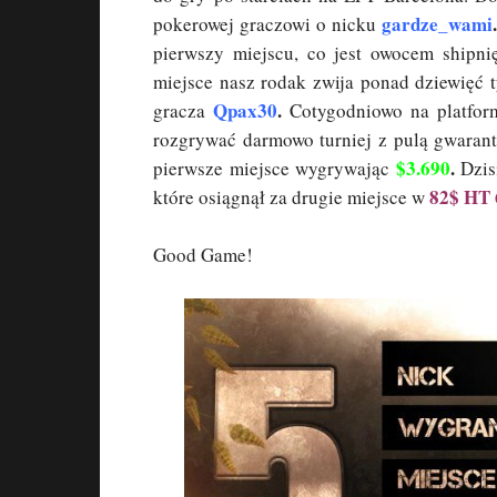
gardze_wami
pokerowej graczowi o nicku
pierwszy miejscu, co jest owocem shipni
miejsce nasz rodak zwija ponad dziewięć t
Qpax30
.
gracza
Cotygodniowo na platfor
rozgrywać darmowo turniej z pulą gwarant
$3.690
.
pierwsze miejsce wygrywając
Dzi
82$ HT
które osiągnął za drugie miejsce w
Good Game!