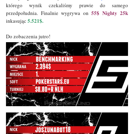
którego wynik czekaliśmy prawie do samego
55$ Nighty 25k
przedpołudnia. Finalnie wygrywa on
5.521$.
inkasując
Do zobaczenia jutro!