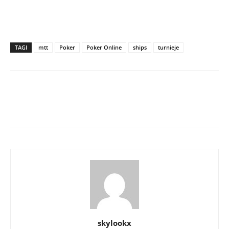
TAGI
mtt
Poker
Poker Online
ships
turnieje
skylookx