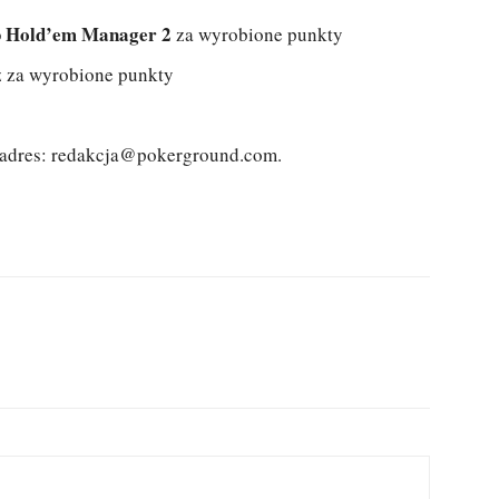
b Hold’em Manager 2
za wyrobione punkty
 za wyrobione punkty
 adres:
redakcja@pokerground.com
.