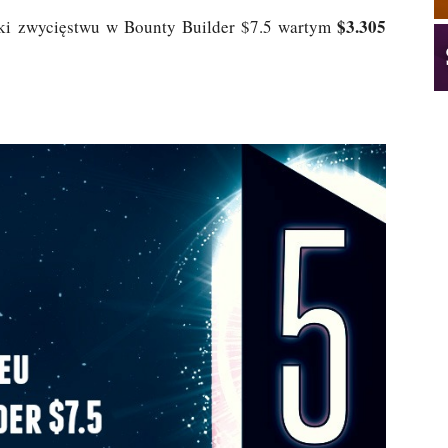
$3.305
ęki zwycięstwu w Bounty Builder $7.5 wartym