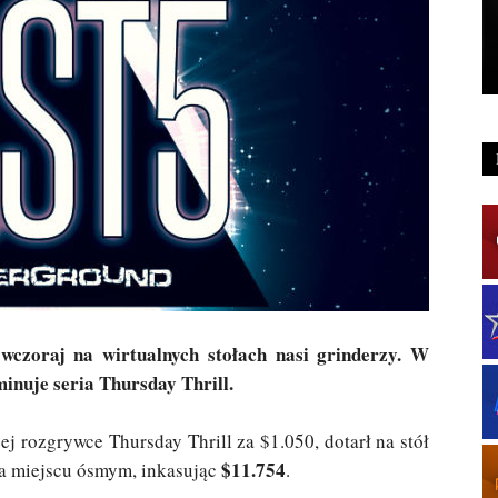
i wczoraj na wirtualnych stołach nasi grinderzy. W
inuje seria Thursday Thrill.
zej rozgrywce Thursday Thrill za $1.050, dotarł na stół
$11.754
na miejscu ósmym, inkasując
.