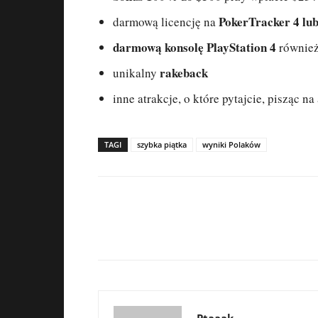
PokerTracker 4 lu
darmową licencję na
darmową konsolę PlayStation 4
również
rakeback
unikalny
inne atrakcje, o które pytajcie, pisząc na
TAGI
szybka piątka
wyniki Polaków
Ptaaak