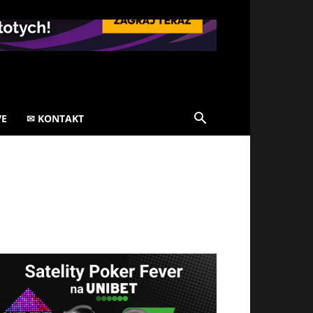
VE
✉ KONTAKT