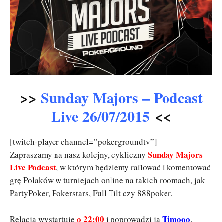
>>
Sunday Majors – Podcast
Live 26/07/2015
<<
[twitch-player channel=”pokergroundtv”]
Sunday Majors
Zapraszamy na nasz kolejny, cykliczny
Live Podcast
, w którym będziemy railować i komentować
grę Polaków w turniejach online na takich roomach, jak
PartyPoker, Pokerstars, Full Tilt czy 888poker.
o 22:00
Timooo
Relacja wystartuje
i poprowadzi ją
.