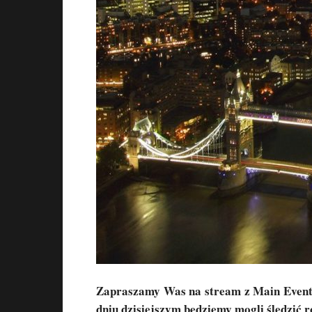
Zapraszamy Was na stream z Main Event
dniu dzisiejszym będziemy mogli śledzić 