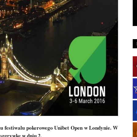
u festiwalu pokerowego Unibet Open w Londynie. W
rozgrywkę w dniu 2.