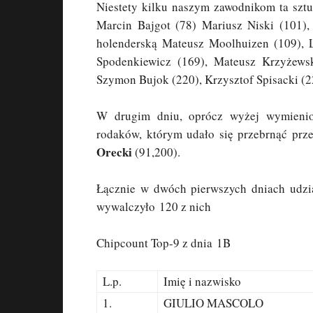
Niestety kilku naszym zawodnikom ta sztuk
Marcin Bajgot (78) Mariusz Niski (101), 
holenderską Mateusz Moolhuizen (109), L
Spodenkiewicz (169), Mateusz Krzyżews
Szymon Bujok (220), Krzysztof Spisacki (2
W drugim dniu, oprócz wyżej wymienio
rodaków, którym udało się przebrnąć pr
Orecki
(91,200).
Łącznie w dwóch pierwszych dniach udzi
wywalczyło 120 z nich
Chipcount Top-9 z dnia 1B
L.p.
Imię i nazwisko
1.
GIULIO MASCOLO