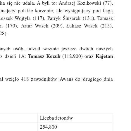
a się nie udała. A byli to: Andrzej Kozikowski (77),
mający polskie korzenie, ale występujący pod flagą
eszek Wojtyła (117), Patryk Ślusarek (131), Tomasz
ki (170), Artur Wasek (209), Łukasz Wasek (215),
28).
nych osób, udział weźmie jeszcze dwóch naszych
Tomasz Kozub
Kajetan
zez dzień 1A:
(112.900) oraz
ał wzięło 418 zawodników. Awans do drugiego dnia
Liczba żetonów
254,800