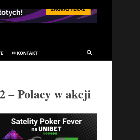
VE
✉ KONTAKT
 – Polacy w akcji