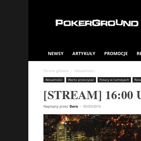
PokerGround.com
NEWSY
ARTYKUŁY
PROMOCJE
R
Strona główna
Aktualności
Aktualności
Warto przeczytać
Polacy w turniejach
Rela
[STREAM] 16:00 Un
Napisany przez
Doro
-
05/03/2016