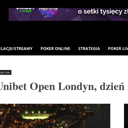
ELACJE/STREAMY
POKER ONLINE
STRATEGIA
POKER LI
cje live
ibet Open Londyn, dzień 2