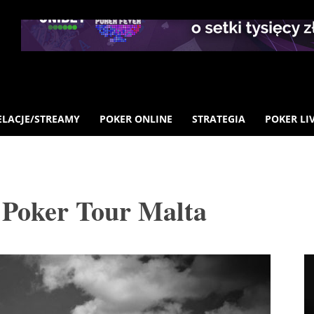
ELACJE/STREAMY
POKER ONLINE
STRATEGIA
POKER LI
 Poker Tour Malta