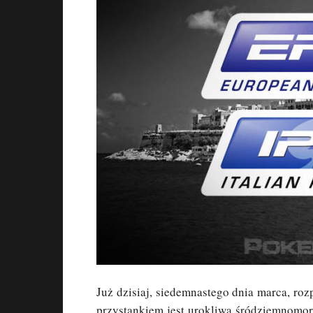
Już dzisiaj, siedemnastego dnia marca, ro
przystankiem jest urokliwa śródziemnomo