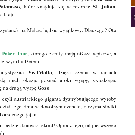
Potomaso
St. Julian
, które znajduje się w resorcie
,
o kraju.
rzystanek na Malcie będzie wyjątkowy. Dlaczego? Oto
n Poker Tour
, którego eventy mają niższe wpisowe, a
mniejszym budżetem
VisitMalta
urystyczna
, dzięki czemu w ramach
ędą mieli okazję poznać uroki wyspy, zwiedzając
Gozo
ię na drugą wyspę
” czyli austriackiego giganta dystrybuującego wyroby
dział tego dnia w dowolnym evencie, otrzyma słodki
lkanocnego jajka
co będzie stanowić rekord! Oprócz tego, od pierwszego
sh