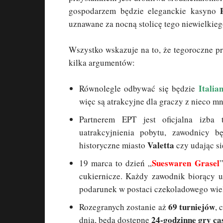
gospodarzem będzie eleganckie kasyno
uznawane za nocną stolicę tego niewielkieg
Wszystko wskazuje na to, że tegoroczne p
kilka argumentów:
Italia
Równolegle odbywać się będzie
więc są atrakcyjne dla graczy z nieco 
Partnerem EPT jest oficjalna izba t
uatrakcyjnienia pobytu, zawodnicy b
Valetta
historyczne miasto
czy udając s
Sueswaren Grasel
19 marca to dzień „
cukiernicze. Każdy zawodnik biorący u
podarunek w postaci czekoladowego wie
69 turniejów
Rozegranych zostanie aż
, 
24-godzinne gry ca
dnia, będą dostępne