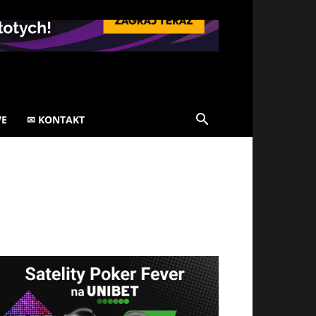
VE
✉ KONTAKT