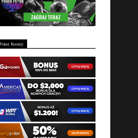
Poker Roomy