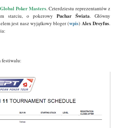
Global Poker Masters
a
. Czterdziestu reprezentantów z
Puchar Świata
im starciu, o pokerowy
. Główny
wpis
Alex Dreyfus
ielem jest nasz wyjątkowy bloger (
)
.
ia:
festiwalu: