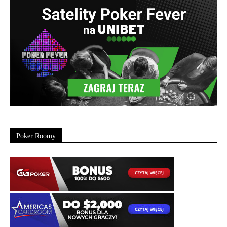
Poker Roomy