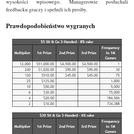
wysokości wpisowego. Managerowie posłuchali
feedbacku graczy i spełnili ich prośby.
Prawdopodobieństwo wygranych