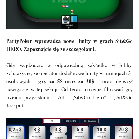
PartyPoker wprowadza nowe limity w grach Sit&Go
HERO. Zapoznajcie się ze szczegółami.
Gdy wejdziecie w odpowiednią zakładkę w lobby,
zobaczycie, że operator dodał nowe limity w turniejach 3-
– gry za 5$ oraz za 20$ –
osobowych
oraz ulepszył
nawigację w tej sekcji. Od teraz możecie filtrować gry
trzema przyciskami: „All”, „Sit&Go Hero” i „Sit&Go
Jackpot”.