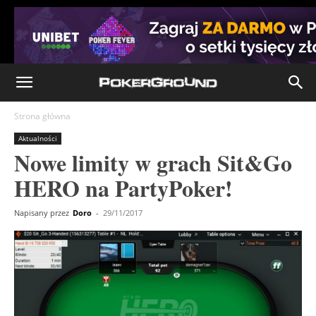
Strona główna
Aktualności
Nowe limity w grach Sit&Go
HERO na PartyPoker!
Napisany przez
Doro
-
29/11/2017