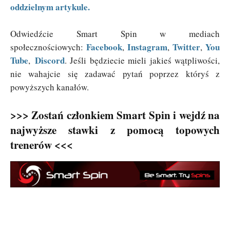
oddzielnym artykule.
Odwiedźcie Smart Spin w mediach
Facebook
Instagram
Twitter
You
społecznościowych:
,
,
,
Tube
Discord
,
. Jeśli będziecie mieli jakieś wątpliwości,
nie wahajcie się zadawać pytań poprzez któryś z
powyższych kanałów.
>>> Zostań członkiem Smart Spin i wejdź na
najwyższe stawki z pomocą topowych
trenerów <<<