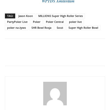
WPTDS Amsterdam
TAGI
Jason Koon
MILLIONS Super High Roller Series
PartyPoker Live
Poker
Poker Central
poker live
poker na żywo
SHR Bowl Rosja
Soczi
Super High Roller Bowl