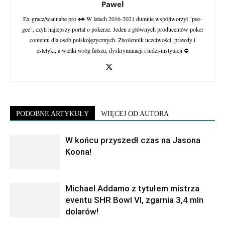
Pawel
Ex-gracz/wannabe pro ♠♣ W latach 2016-2021 dumnie współtworzył "pee-
gee", czyli najlepszy portal o pokerze. Jeden z głównych producentów poker
contentu dla osób polskojęzycznych. Zwolennik uczciwości, prawdy i
estetyki, a wielki wróg fałszu, dyskryminacji i ludzi-instytucji ⛔
PODOBNE ARTYKUŁY
WIĘCEJ OD AUTORA
W końcu przyszedł czas na Jasona
Koona!
Michael Addamo z tytułem mistrza
eventu SHR Bowl VI, zgarnia 3,4 mln
dolarów!