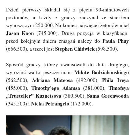
Dzień pierwszy składał się z pięciu 90-minutowych
poziomów, a każdy z graczy zaczynał ze stackiem
wynoszącym 250.000. Na koniec najwięcej żetonów miał
Jason Koon
(745.000). Druga pozycja w klasyfikacji
Paula Phuy
przed kolejnym dniem zmagań należy do
Stephen Chidwick
(666.500), a trzeci jest
(598.500).
Spośród graczy, którzy awansowali do dnia drugiego,
Mikitę Badziakouskiego
wyróżnić warto jeszcze m.in.
Adriana Mateosa
Phila Iveya
(562.500),
(492.000),
Timothy'ego Adamsa
Timofeya
(455.000),
(381.000),
„Trueteller” Kuznetsova
Sama Greenwooda
(380.500),
Nicka Petrangelo
(345.500) i
(172.000).