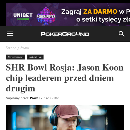
Strona główna
Aktualności
PokerLive
SHR Bowl Rosja: Jason Koon
chip leaderem przed dniem
drugim
Napisany przez
Pawel
-
14/03/2020