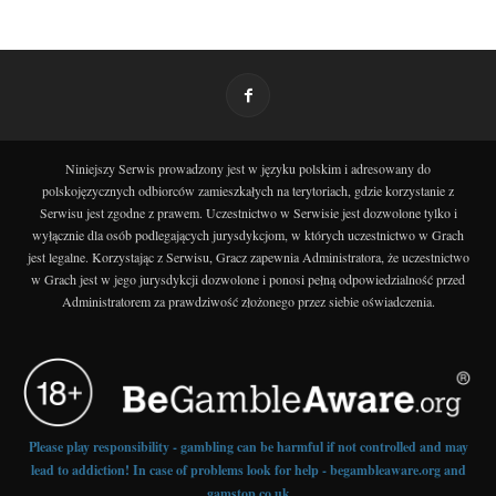
Niniejszy Serwis prowadzony jest w języku polskim i adresowany do
polskojęzycznych odbiorców zamieszkałych na terytoriach, gdzie korzystanie z
Serwisu jest zgodne z prawem. Uczestnictwo w Serwisie jest dozwolone tylko i
wyłącznie dla osób podlegających jurysdykcjom, w których uczestnictwo w Grach
jest legalne. Korzystając z Serwisu, Gracz zapewnia Administratora, że uczestnictwo
w Grach jest w jego jurysdykcji dozwolone i ponosi pełną odpowiedzialność przed
Administratorem za prawdziwość złożonego przez siebie oświadczenia.
Please play responsibility - gambling can be harmful if not controlled and may
lead to addiction! In case of problems look for help - begambleaware.org and
gamstop.co.uk